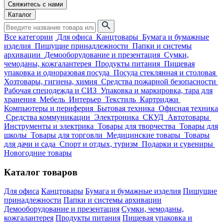
Свяжитесь с нами
Каталог
Все категории
Для офиса
Канцтовары
Бумага и бумажные
изделия
Пишущие принадлежности
Папки и системы
архивации
Демооборудование и презентация
Сумки,
чемоданы, кожгалантерея
Продукты питания
Пищевая
упаковка и одноразовая посуда
Посуда стеклянная и столовая
Хозтовары, гигиена, химия
Средства пожарной безопасности
Рабочая спецодежда и СИЗ
Упаковка и маркировка, тара для
хранения
Мебель
Интерьер
Текстиль
Картриджи
Компьютеры и периферия
Бытовая техника
Офисная техника
Средства коммуникации
Электроника
СКУД
Автотовары
Инструменты и электрика
Товары для творчества
Товары для
школы
Товары для торговли
Медицинские товары
Товары
для дачи и сада
Спорт и отдых, туризм
Подарки и сувениры
Новогодние товары
Каталог товаров
Для офиса
Канцтовары
Бумага и бумажные изделия
Пишущие
принадлежности
Папки и системы архивации
Демооборудование и презентация
Сумки, чемоданы,
кожгалантерея
Продукты питания
Пищевая упаковка и