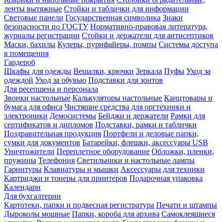
ленты вытяжные
Стойки и таблички для информации
Световые панели
Государственная символика
Знаки
безопасности по ГОСТУ
Нормативно-правовая литература,
журналы регистрации
Стойки и держатели для антисептиков
Маски, бахилы
Кулеры, пурифайеры, помпы
Системы доступа
в помещения
Гардероб
Шкафы для одежды
Вешалки, крючки
Зеркала
Пуфы
Уход за
одеждой
Уход за обувью
Подставки для зонтов
Для ресепшена и персонала
Звонки настольные
Калькуляторы настольные
Канцтовары и
бумага для офиса
Чистящие средства для оргтехники и
электроники
Демосистемы
Бейджи и держатели
Рамки для
сертификатов и дипломов
Подставки, рамки и таблички
Поздравительная продукция
Портфели и деловые папки,
сумки для документов
Батарейки, флешки, аксессуары USB
Уничтожители
Переплетное оборудование
Обложки, пленки,
пружины
Телефония
Светильники и настольные лампы
Гарнитуры
Клавиатуры и мышки
Аксессуары для техники
Картриджи и тонеры для принтеров
Подарочная упаковка
Календари
Для бухгалтерии
Картотеки, папки и подвесная регистратура
Печати и штампы
Дыроколы мощные
Папки, короба для архива
Самоклеящиеся