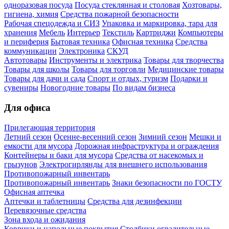
одноразовая посуда
Посуда стеклянная и столовая
Хозтовары,
гигиена, химия
Средства пожарной безопасности
Рабочая спецодежда и СИЗ
Упаковка и маркировка, тара для
хранения
Мебель
Интерьер
Текстиль
Картриджи
Компьютеры
и периферия
Бытовая техника
Офисная техника
Средства
коммуникации
Электроника
СКУД
Автотовары
Инструменты и электрика
Товары для творчества
Товары для школы
Товары для торговли
Медицинские товары
Товары для дачи и сада
Спорт и отдых, туризм
Подарки и
сувениры
Новогодние товары
По видам бизнеса
Для офиса
Прилегающая территория
Летний сезон
Осенне-весенний сезон
Зимний сезон
Мешки и
емкости для мусора
Дорожная инфраструктура и ограждения
Контейнеры и баки для мусора
Средства от насекомых и
грызунов
Электрогирлянды для внешнего использования
Противопожарный инвентарь
Противопожарный инвентарь
Знаки безопасности по ГОСТУ
Офисная аптечка
Аптечки и таблетницы
Средства для дезинфекции
Перевязочные средства
Зона входа и ожидания
Коврики и напольные покрытия
Столбики оградительные,