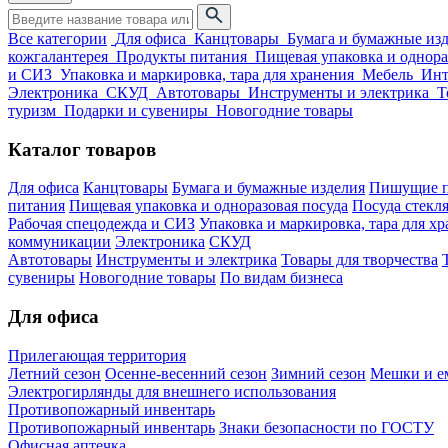
Все категории
Для офиса
Канцтовары
Бумага и бумажные из
кожгалантерея
Продукты питания
Пищевая упаковка и однора
и СИЗ
Упаковка и маркировка, тара для хранения
Мебель
Инт
Электроника
СКУД
Автотовары
Инструменты и электрика
Т
туризм
Подарки и сувениры
Новогодние товары
Каталог товаров
Для офиса
Канцтовары
Бумага и бумажные изделия
Пишущие п
питания
Пищевая упаковка и одноразовая посуда
Посуда стекля
Рабочая спецодежда и СИЗ
Упаковка и маркировка, тара для х
коммуникации
Электроника
СКУД
Автотовары
Инструменты и электрика
Товары для творчества
сувениры
Новогодние товары
По видам бизнеса
Для офиса
Прилегающая территория
Летний сезон
Осенне-весенний сезон
Зимний сезон
Мешки и ем
Электрогирлянды для внешнего использования
Противопожарный инвентарь
Противопожарный инвентарь
Знаки безопасности по ГОСТУ
Офисная аптечка