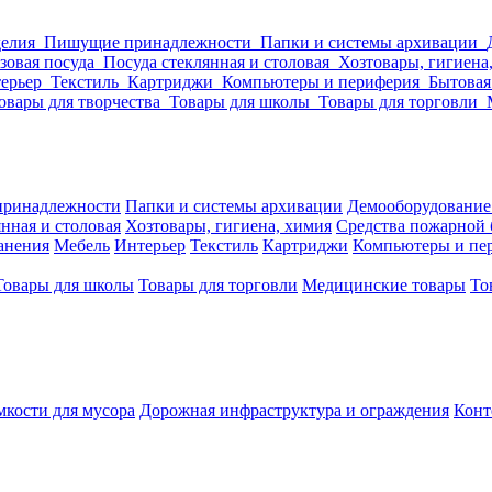
делия
Пишущие принадлежности
Папки и системы архивации
зовая посуда
Посуда стеклянная и столовая
Хозтовары, гигиена
ерьер
Текстиль
Картриджи
Компьютеры и периферия
Бытовая
овары для творчества
Товары для школы
Товары для торговли
ринадлежности
Папки и системы архивации
Демооборудование
нная и столовая
Хозтовары, гигиена, химия
Средства пожарной 
ранения
Мебель
Интерьер
Текстиль
Картриджи
Компьютеры и пе
Товары для школы
Товары для торговли
Медицинские товары
То
кости для мусора
Дорожная инфраструктура и ограждения
Конт