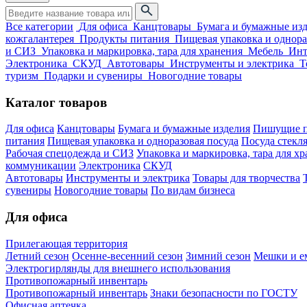
Все категории
Для офиса
Канцтовары
Бумага и бумажные из
кожгалантерея
Продукты питания
Пищевая упаковка и однора
и СИЗ
Упаковка и маркировка, тара для хранения
Мебель
Инт
Электроника
СКУД
Автотовары
Инструменты и электрика
Т
туризм
Подарки и сувениры
Новогодние товары
Каталог товаров
Для офиса
Канцтовары
Бумага и бумажные изделия
Пишущие п
питания
Пищевая упаковка и одноразовая посуда
Посуда стекля
Рабочая спецодежда и СИЗ
Упаковка и маркировка, тара для х
коммуникации
Электроника
СКУД
Автотовары
Инструменты и электрика
Товары для творчества
сувениры
Новогодние товары
По видам бизнеса
Для офиса
Прилегающая территория
Летний сезон
Осенне-весенний сезон
Зимний сезон
Мешки и ем
Электрогирлянды для внешнего использования
Противопожарный инвентарь
Противопожарный инвентарь
Знаки безопасности по ГОСТУ
Офисная аптечка