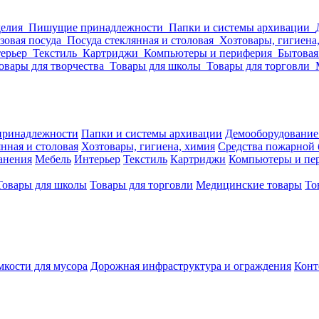
делия
Пишущие принадлежности
Папки и системы архивации
зовая посуда
Посуда стеклянная и столовая
Хозтовары, гигиена
ерьер
Текстиль
Картриджи
Компьютеры и периферия
Бытовая
овары для творчества
Товары для школы
Товары для торговли
ринадлежности
Папки и системы архивации
Демооборудование
нная и столовая
Хозтовары, гигиена, химия
Средства пожарной 
ранения
Мебель
Интерьер
Текстиль
Картриджи
Компьютеры и пе
Товары для школы
Товары для торговли
Медицинские товары
То
кости для мусора
Дорожная инфраструктура и ограждения
Конт