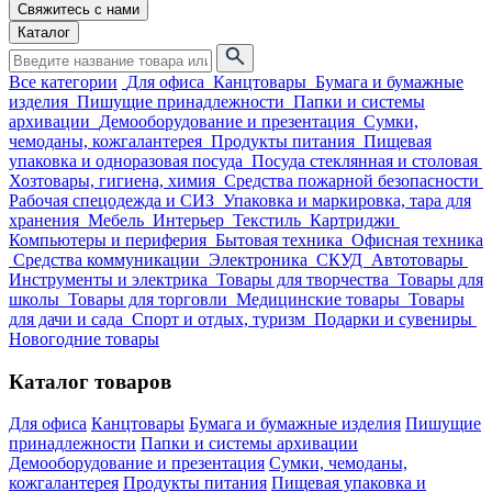
Свяжитесь с нами
Каталог
Все категории
Для офиса
Канцтовары
Бумага и бумажные
изделия
Пишущие принадлежности
Папки и системы
архивации
Демооборудование и презентация
Сумки,
чемоданы, кожгалантерея
Продукты питания
Пищевая
упаковка и одноразовая посуда
Посуда стеклянная и столовая
Хозтовары, гигиена, химия
Средства пожарной безопасности
Рабочая спецодежда и СИЗ
Упаковка и маркировка, тара для
хранения
Мебель
Интерьер
Текстиль
Картриджи
Компьютеры и периферия
Бытовая техника
Офисная техника
Средства коммуникации
Электроника
СКУД
Автотовары
Инструменты и электрика
Товары для творчества
Товары для
школы
Товары для торговли
Медицинские товары
Товары
для дачи и сада
Спорт и отдых, туризм
Подарки и сувениры
Новогодние товары
Каталог товаров
Для офиса
Канцтовары
Бумага и бумажные изделия
Пишущие
принадлежности
Папки и системы архивации
Демооборудование и презентация
Сумки, чемоданы,
кожгалантерея
Продукты питания
Пищевая упаковка и