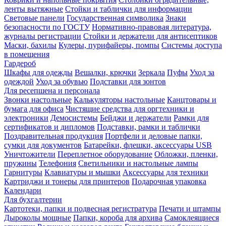
ленты вытяжные
Стойки и таблички для информации
Световые панели
Государственная символика
Знаки
безопасности по ГОСТУ
Нормативно-правовая литература,
журналы регистрации
Стойки и держатели для антисептиков
Маски, бахилы
Кулеры, пурифайеры, помпы
Системы доступа
в помещения
Гардероб
Шкафы для одежды
Вешалки, крючки
Зеркала
Пуфы
Уход за
одеждой
Уход за обувью
Подставки для зонтов
Для ресепшена и персонала
Звонки настольные
Калькуляторы настольные
Канцтовары и
бумага для офиса
Чистящие средства для оргтехники и
электроники
Демосистемы
Бейджи и держатели
Рамки для
сертификатов и дипломов
Подставки, рамки и таблички
Поздравительная продукция
Портфели и деловые папки,
сумки для документов
Батарейки, флешки, аксессуары USB
Уничтожители
Переплетное оборудование
Обложки, пленки,
пружины
Телефония
Светильники и настольные лампы
Гарнитуры
Клавиатуры и мышки
Аксессуары для техники
Картриджи и тонеры для принтеров
Подарочная упаковка
Календари
Для бухгалтерии
Картотеки, папки и подвесная регистратура
Печати и штампы
Дыроколы мощные
Папки, короба для архива
Самоклеящиеся