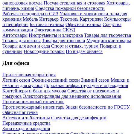
одноразовая посуда
Посуда стеклянная и столовая
Хозтовары,
гигиена, химия
Средства пожарной безопасности
Рабочая спецодежда и СИЗ
Упаковка и маркировка, тара для
хранения
Мебель
Интерьер
Текстиль
Картриджи
Компьютеры
и периферия
Бытовая техника
Офисная техника
Средства
коммуникации
Электроника
СКУД
Автотовары
Инструменты и электрика
Товары для творчества
Товары для школы
Товары для торговли
Медицинские товары
Товары для дачи и сада
Спорт и отдых, туризм
Подарки и
сувениры
Новогодние товары
По видам бизнеса
Для офиса
Прилегающая территория
Летний сезон
Осенне-весенний сезон
Зимний сезон
Мешки и
емкости для мусора
Дорожная инфраструктура и ограждения
Контейнеры и баки для мусора
Средства от насекомых и
грызунов
Электрогирлянды для внешнего использования
Противопожарный инвентарь
Противопожарный инвентарь
Знаки безопасности по ГОСТУ
Офисная аптечка
Аптечки и таблетницы
Средства для дезинфекции
Перевязочные средства
Зона входа и ожидания
Коврики и напольные покрытия
Столбики оградительные,