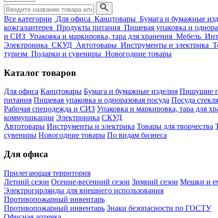
Все категории
Для офиса
Канцтовары
Бумага и бумажные из
кожгалантерея
Продукты питания
Пищевая упаковка и однора
и СИЗ
Упаковка и маркировка, тара для хранения
Мебель
Инт
Электроника
СКУД
Автотовары
Инструменты и электрика
Т
туризм
Подарки и сувениры
Новогодние товары
Каталог товаров
Для офиса
Канцтовары
Бумага и бумажные изделия
Пишущие п
питания
Пищевая упаковка и одноразовая посуда
Посуда стекля
Рабочая спецодежда и СИЗ
Упаковка и маркировка, тара для х
коммуникации
Электроника
СКУД
Автотовары
Инструменты и электрика
Товары для творчества
сувениры
Новогодние товары
По видам бизнеса
Для офиса
Прилегающая территория
Летний сезон
Осенне-весенний сезон
Зимний сезон
Мешки и ем
Электрогирлянды для внешнего использования
Противопожарный инвентарь
Противопожарный инвентарь
Знаки безопасности по ГОСТУ
Офисная аптечка