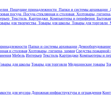
делия
Пишущие принадлежности
Папки и системы архивации
зовая посуда
Посуда стеклянная и столовая
Хозтовары, гигиена
ерьер
Текстиль
Картриджи
Компьютеры и периферия
Бытовая
овары для творчества
Товары для школы
Товары для торговли
ринадлежности
Папки и системы архивации
Демооборудование
нная и столовая
Хозтовары, гигиена, химия
Средства пожарной 
ранения
Мебель
Интерьер
Текстиль
Картриджи
Компьютеры и пе
Товары для школы
Товары для торговли
Медицинские товары
То
кости для мусора
Дорожная инфраструктура и ограждения
Конт