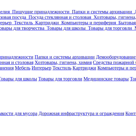
делия
Пишущие принадлежности
Папки и системы архивации
зовая посуда
Посуда стеклянная и столовая
Хозтовары, гигиена
ерьер
Текстиль
Картриджи
Компьютеры и периферия
Бытовая
овары для творчества
Товары для школы
Товары для торговли
ринадлежности
Папки и системы архивации
Демооборудование
нная и столовая
Хозтовары, гигиена, химия
Средства пожарной 
ранения
Мебель
Интерьер
Текстиль
Картриджи
Компьютеры и пе
Товары для школы
Товары для торговли
Медицинские товары
То
кости для мусора
Дорожная инфраструктура и ограждения
Конт