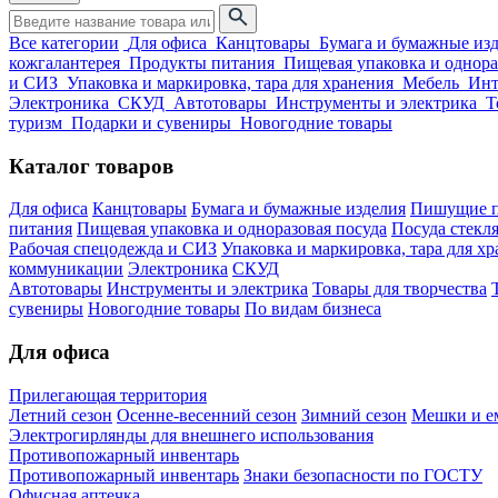
Все категории
Для офиса
Канцтовары
Бумага и бумажные из
кожгалантерея
Продукты питания
Пищевая упаковка и однора
и СИЗ
Упаковка и маркировка, тара для хранения
Мебель
Инт
Электроника
СКУД
Автотовары
Инструменты и электрика
Т
туризм
Подарки и сувениры
Новогодние товары
Каталог товаров
Для офиса
Канцтовары
Бумага и бумажные изделия
Пишущие п
питания
Пищевая упаковка и одноразовая посуда
Посуда стекля
Рабочая спецодежда и СИЗ
Упаковка и маркировка, тара для х
коммуникации
Электроника
СКУД
Автотовары
Инструменты и электрика
Товары для творчества
сувениры
Новогодние товары
По видам бизнеса
Для офиса
Прилегающая территория
Летний сезон
Осенне-весенний сезон
Зимний сезон
Мешки и ем
Электрогирлянды для внешнего использования
Противопожарный инвентарь
Противопожарный инвентарь
Знаки безопасности по ГОСТУ
Офисная аптечка