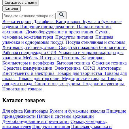
Свяжитесь с нами
Каталог
Все категории
Для офиса
Канцтовары
Бумага и бумажные
изделия
Пишущие принадлежности
Папки и системы
архивации
Демооборудование и презентация
Сумки,
чемоданы, кожгалантерея
Продукты питания
Пищевая
упаковка и одноразовая посуда
Посуда стеклянная и столовая
Хозтовары, гигиена, химия
Средства пожарной безопасности
Рабочая спецодежда и СИЗ
Упаковка и маркировка, тара для
хранения
Мебель
Интерьер
Текстиль
Картриджи
Компьютеры и периферия
Бытовая техника
Офисная техника
Средства коммуникации
Электроника
СКУД
Автотовары
Инструменты и электрика
Товары для творчества
Товары для
школы
Товары для торговли
Медицинские товары
Товары
для дачи и сада
Спорт и отдых, туризм
Подарки и сувениры
Новогодние товары
Каталог товаров
Для офиса
Канцтовары
Бумага и бумажные изделия
Пишущие
принадлежности
Папки и системы архивации
Демооборудование и презентация
Сумки, чемоданы,
кожгалантерея
Продукты питания
Пищевая упаковка и