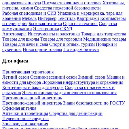
одноразовая посуда
Посуда стеклянная и столовая
Хозтовары,
гигиена, химия
Средства пожарной безопасности
Рабочая спецодежда и СИЗ
Упаковка и маркировка, тара для
хранения
Мебель
Интерьер
Текстиль
Картриджи
Компьютеры
и периферия
Бытовая техника
Офисная техника
Средства
коммуникации
Электроника
СКУД
Автотовары
Инструменты и электрика
Товары для творчества
Товары для школы
Товары для торговли
Медицинские товары
Товары для дачи и сада
Спорт и отдых, туризм
Подарки и
сувениры
Новогодние товары
По видам бизнеса
Для офиса
Прилегающая территория
Летний сезон
Осенне-весенний сезон
Зимний сезон
Мешки и
емкости для мусора
Дорожная инфраструктура и ограждения
Контейнеры и баки для мусора
Средства от насекомых и
грызунов
Электрогирлянды для внешнего использования
Противопожарный инвентарь
Противопожарный инвентарь
Знаки безопасности по ГОСТУ
Офисная аптечка
Аптечки и таблетницы
Средства для дезинфекции
Перевязочные средства
Зона входа и ожидания
Коврики и напольные покрытия
Столбики оградительные,