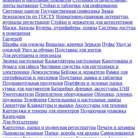
ленты вытяжные
Стойки и таблички для информации
Световые панели
Государственная символика
Знаки
безопасности по ГОСТУ
Нормативно-правовая литература,
журналы регистрации
Стойки и держатели для антисептиков
Маски, бахилы
Кулеры, пурифайеры, помпы
Системы доступа
в помещения
Гардероб
Шкафы для одежды
Вешалки, крючки
Зеркала
Пуфы
Уход за
одеждой
Уход за обувью
Подставки для зонтов
Для ресепшена и персонала
Звонки настольные
Калькуляторы настольные
Канцтовары и
бумага для офиса
Чистящие средства для оргтехники и
электроники
Демосистемы
Бейджи и держатели
Рамки для
сертификатов и дипломов
Подставки, рамки и таблички
Поздравительная продукция
Портфели и деловые папки,
сумки для документов
Батарейки, флешки, аксессуары USB
Уничтожители
Переплетное оборудование
Обложки, пленки,
пружины
Телефония
Светильники и настольные лампы
Гарнитуры
Клавиатуры и мышки
Аксессуары для техники
Картриджи и тонеры для принтеров
Подарочная упаковка
Календари
Для бухгалтерии
Картотеки, папки и подвесная регистратура
Печати и штампы
Дыроколы мощные
Папки, короба для архива
Самоклеящиеся