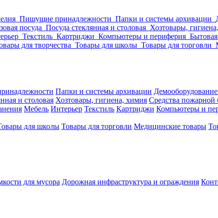
делия
Пишущие принадлежности
Папки и системы архивации
зовая посуда
Посуда стеклянная и столовая
Хозтовары, гигиена
ерьер
Текстиль
Картриджи
Компьютеры и периферия
Бытовая
овары для творчества
Товары для школы
Товары для торговли
ринадлежности
Папки и системы архивации
Демооборудование
нная и столовая
Хозтовары, гигиена, химия
Средства пожарной 
ранения
Мебель
Интерьер
Текстиль
Картриджи
Компьютеры и пе
Товары для школы
Товары для торговли
Медицинские товары
То
кости для мусора
Дорожная инфраструктура и ограждения
Конт