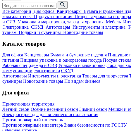
Все категории
Для офиса
Канцтовары
Бумага и бумажные из
кожгалантерея
Продукты питания
Пищевая упаковка и однора
и СИЗ
Упаковка и маркировка, тара для хранения
Мебель
Инт
Электроника
СКУД
Автотовары
Инструменты и электрика
Т
туризм
Подарки и сувениры
Новогодние товары
Каталог товаров
Для офиса
Канцтовары
Бумага и бумажные изделия
Пишущие п
питания
Пищевая упаковка и одноразовая посуда
Посуда стекля
Рабочая спецодежда и СИЗ
Упаковка и маркировка, тара для х
коммуникации
Электроника
СКУД
Автотовары
Инструменты и электрика
Товары для творчества
сувениры
Новогодние товары
По видам бизнеса
Для офиса
Прилегающая территория
Летний сезон
Осенне-весенний сезон
Зимний сезон
Мешки и ем
Электрогирлянды для внешнего использования
Противопожарный инвентарь
Противопожарный инвентарь
Знаки безопасности по ГОСТУ
Офисная аптечка