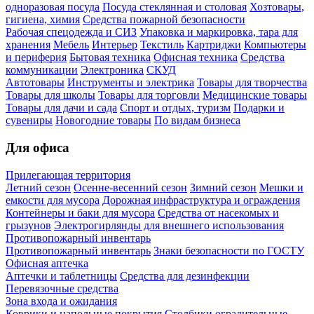
одноразовая посуда
Посуда стеклянная и столовая
Хозтовары,
гигиена, химия
Средства пожарной безопасности
Рабочая спецодежда и СИЗ
Упаковка и маркировка, тара для
хранения
Мебель
Интерьер
Текстиль
Картриджи
Компьютеры
и периферия
Бытовая техника
Офисная техника
Средства
коммуникации
Электроника
СКУД
Автотовары
Инструменты и электрика
Товары для творчества
Товары для школы
Товары для торговли
Медицинские товары
Товары для дачи и сада
Спорт и отдых, туризм
Подарки и
сувениры
Новогодние товары
По видам бизнеса
Для офиса
Прилегающая территория
Летний сезон
Осенне-весенний сезон
Зимний сезон
Мешки и
емкости для мусора
Дорожная инфраструктура и ограждения
Контейнеры и баки для мусора
Средства от насекомых и
грызунов
Электрогирлянды для внешнего использования
Противопожарный инвентарь
Противопожарный инвентарь
Знаки безопасности по ГОСТУ
Офисная аптечка
Аптечки и таблетницы
Средства для дезинфекции
Перевязочные средства
Зона входа и ожидания
Коврики и напольные покрытия
Столбики оградительные,