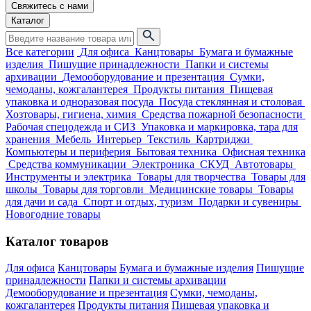
Свяжитесь с нами
Каталог
Все категории
Для офиса
Канцтовары
Бумага и бумажные
изделия
Пишущие принадлежности
Папки и системы
архивации
Демооборудование и презентация
Сумки,
чемоданы, кожгалантерея
Продукты питания
Пищевая
упаковка и одноразовая посуда
Посуда стеклянная и столовая
Хозтовары, гигиена, химия
Средства пожарной безопасности
Рабочая спецодежда и СИЗ
Упаковка и маркировка, тара для
хранения
Мебель
Интерьер
Текстиль
Картриджи
Компьютеры и периферия
Бытовая техника
Офисная техника
Средства коммуникации
Электроника
СКУД
Автотовары
Инструменты и электрика
Товары для творчества
Товары для
школы
Товары для торговли
Медицинские товары
Товары
для дачи и сада
Спорт и отдых, туризм
Подарки и сувениры
Новогодние товары
Каталог товаров
Для офиса
Канцтовары
Бумага и бумажные изделия
Пишущие
принадлежности
Папки и системы архивации
Демооборудование и презентация
Сумки, чемоданы,
кожгалантерея
Продукты питания
Пищевая упаковка и