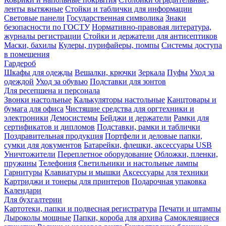
ленты вытяжные
Стойки и таблички для информации
Световые панели
Государственная символика
Знаки
безопасности по ГОСТУ
Нормативно-правовая литература,
журналы регистрации
Стойки и держатели для антисептиков
Маски, бахилы
Кулеры, пурифайеры, помпы
Системы доступа
в помещения
Гардероб
Шкафы для одежды
Вешалки, крючки
Зеркала
Пуфы
Уход за
одеждой
Уход за обувью
Подставки для зонтов
Для ресепшена и персонала
Звонки настольные
Калькуляторы настольные
Канцтовары и
бумага для офиса
Чистящие средства для оргтехники и
электроники
Демосистемы
Бейджи и держатели
Рамки для
сертификатов и дипломов
Подставки, рамки и таблички
Поздравительная продукция
Портфели и деловые папки,
сумки для документов
Батарейки, флешки, аксессуары USB
Уничтожители
Переплетное оборудование
Обложки, пленки,
пружины
Телефония
Светильники и настольные лампы
Гарнитуры
Клавиатуры и мышки
Аксессуары для техники
Картриджи и тонеры для принтеров
Подарочная упаковка
Календари
Для бухгалтерии
Картотеки, папки и подвесная регистратура
Печати и штампы
Дыроколы мощные
Папки, короба для архива
Самоклеящиеся