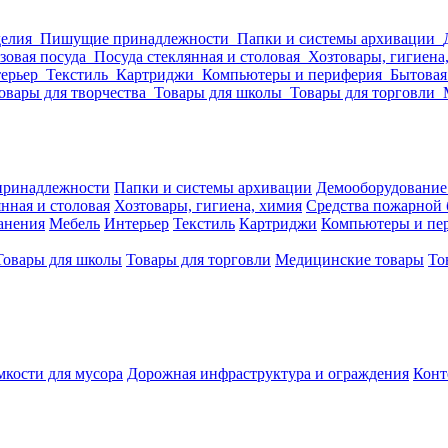
делия
Пишущие принадлежности
Папки и системы архивации
зовая посуда
Посуда стеклянная и столовая
Хозтовары, гигиена
ерьер
Текстиль
Картриджи
Компьютеры и периферия
Бытовая
овары для творчества
Товары для школы
Товары для торговли
ринадлежности
Папки и системы архивации
Демооборудование
нная и столовая
Хозтовары, гигиена, химия
Средства пожарной 
ранения
Мебель
Интерьер
Текстиль
Картриджи
Компьютеры и пе
Товары для школы
Товары для торговли
Медицинские товары
То
кости для мусора
Дорожная инфраструктура и ограждения
Конт