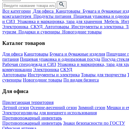
Все категории
Для офиса
Канцтовары
Бумага и бумажные из
кожгалантерея
Продукты питания
Пищевая упаковка и однора
и СИЗ
Упаковка и маркировка, тара для хранения
Мебель
Инт
Электроника
СКУД
Автотовары
Инструменты и электрика
Т
туризм
Подарки и сувениры
Новогодние товары
Каталог товаров
Для офиса
Канцтовары
Бумага и бумажные изделия
Пишущие п
питания
Пищевая упаковка и одноразовая посуда
Посуда стекля
Рабочая спецодежда и СИЗ
Упаковка и маркировка, тара для х
коммуникации
Электроника
СКУД
Автотовары
Инструменты и электрика
Товары для творчества
сувениры
Новогодние товары
По видам бизнеса
Для офиса
Прилегающая территория
Летний сезон
Осенне-весенний сезон
Зимний сезон
Мешки и ем
Электрогирлянды для внешнего использования
Противопожарный инвентарь
Противопожарный инвентарь
Знаки безопасности по ГОСТУ
Офисная аптечка