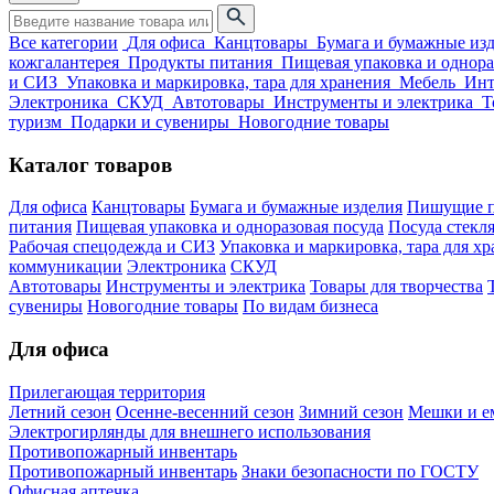
Все категории
Для офиса
Канцтовары
Бумага и бумажные из
кожгалантерея
Продукты питания
Пищевая упаковка и однора
и СИЗ
Упаковка и маркировка, тара для хранения
Мебель
Инт
Электроника
СКУД
Автотовары
Инструменты и электрика
Т
туризм
Подарки и сувениры
Новогодние товары
Каталог товаров
Для офиса
Канцтовары
Бумага и бумажные изделия
Пишущие п
питания
Пищевая упаковка и одноразовая посуда
Посуда стекля
Рабочая спецодежда и СИЗ
Упаковка и маркировка, тара для х
коммуникации
Электроника
СКУД
Автотовары
Инструменты и электрика
Товары для творчества
сувениры
Новогодние товары
По видам бизнеса
Для офиса
Прилегающая территория
Летний сезон
Осенне-весенний сезон
Зимний сезон
Мешки и ем
Электрогирлянды для внешнего использования
Противопожарный инвентарь
Противопожарный инвентарь
Знаки безопасности по ГОСТУ
Офисная аптечка