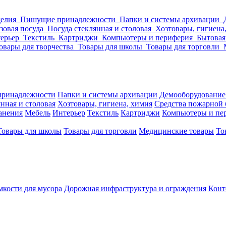
делия
Пишущие принадлежности
Папки и системы архивации
зовая посуда
Посуда стеклянная и столовая
Хозтовары, гигиена
ерьер
Текстиль
Картриджи
Компьютеры и периферия
Бытовая
овары для творчества
Товары для школы
Товары для торговли
ринадлежности
Папки и системы архивации
Демооборудование
нная и столовая
Хозтовары, гигиена, химия
Средства пожарной 
ранения
Мебель
Интерьер
Текстиль
Картриджи
Компьютеры и пе
Товары для школы
Товары для торговли
Медицинские товары
То
кости для мусора
Дорожная инфраструктура и ограждения
Конт