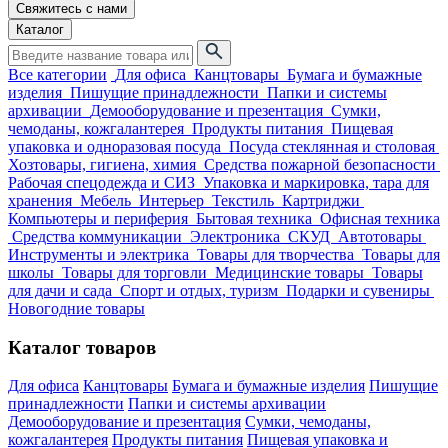
Свяжитесь с нами
Каталог
Все категории
Для офиса
Канцтовары
Бумага и бумажные
изделия
Пишущие принадлежности
Папки и системы
архивации
Демооборудование и презентация
Сумки,
чемоданы, кожгалантерея
Продукты питания
Пищевая
упаковка и одноразовая посуда
Посуда стеклянная и столовая
Хозтовары, гигиена, химия
Средства пожарной безопасности
Рабочая спецодежда и СИЗ
Упаковка и маркировка, тара для
хранения
Мебель
Интерьер
Текстиль
Картриджи
Компьютеры и периферия
Бытовая техника
Офисная техника
Средства коммуникации
Электроника
СКУД
Автотовары
Инструменты и электрика
Товары для творчества
Товары для
школы
Товары для торговли
Медицинские товары
Товары
для дачи и сада
Спорт и отдых, туризм
Подарки и сувениры
Новогодние товары
Каталог товаров
Для офиса
Канцтовары
Бумага и бумажные изделия
Пишущие
принадлежности
Папки и системы архивации
Демооборудование и презентация
Сумки, чемоданы,
кожгалантерея
Продукты питания
Пищевая упаковка и