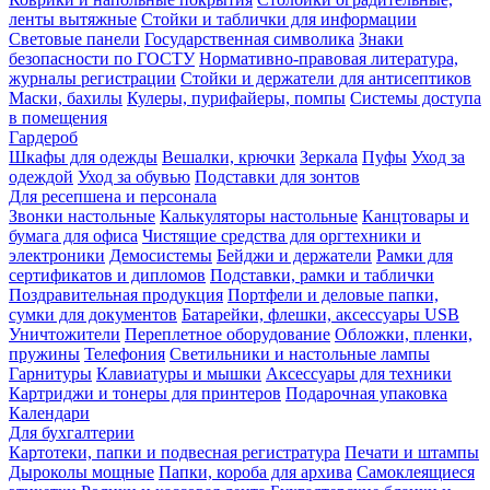
ленты вытяжные
Стойки и таблички для информации
Световые панели
Государственная символика
Знаки
безопасности по ГОСТУ
Нормативно-правовая литература,
журналы регистрации
Стойки и держатели для антисептиков
Маски, бахилы
Кулеры, пурифайеры, помпы
Системы доступа
в помещения
Гардероб
Шкафы для одежды
Вешалки, крючки
Зеркала
Пуфы
Уход за
одеждой
Уход за обувью
Подставки для зонтов
Для ресепшена и персонала
Звонки настольные
Калькуляторы настольные
Канцтовары и
бумага для офиса
Чистящие средства для оргтехники и
электроники
Демосистемы
Бейджи и держатели
Рамки для
сертификатов и дипломов
Подставки, рамки и таблички
Поздравительная продукция
Портфели и деловые папки,
сумки для документов
Батарейки, флешки, аксессуары USB
Уничтожители
Переплетное оборудование
Обложки, пленки,
пружины
Телефония
Светильники и настольные лампы
Гарнитуры
Клавиатуры и мышки
Аксессуары для техники
Картриджи и тонеры для принтеров
Подарочная упаковка
Календари
Для бухгалтерии
Картотеки, папки и подвесная регистратура
Печати и штампы
Дыроколы мощные
Папки, короба для архива
Самоклеящиеся