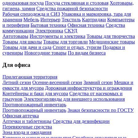
одноразовая посуда
Посуда стеклянная и столовая
Хозтовары,
гигиена, химия
Средства пожарной безопасности
Рабочая спецодежда и СИЗ
Упаковка и маркировка, тара для
хранения
Мебель
Интерьер
Текстиль
Картриджи
Компьютеры
и периферия
Бытовая техника
Офисная техника
Средства
коммуникации
Электроника
СКУД
Автотовары
Инструменты и электрика
Товары для творчества
Товары для школы
Товары для торговли
Медицинские товары
Товары для дачи и сада
Спорт и отдых, туризм
Подарки и
сувениры
Новогодние товары
По видам бизнеса
Для офиса
Прилегающая территория
Летний сезон
Осенне-весенний сезон
Зимний сезон
Мешки и
емкости для мусора
Дорожная инфраструктура и ограждения
Контейнеры и баки для мусора
Средства от насекомых и
грызунов
Электрогирлянды для внешнего использования
Противопожарный инвентарь
Противопожарный инвентарь
Знаки безопасности по ГОСТУ
Офисная аптечка
Аптечки и таблетницы
Средства для дезинфекции
Перевязочные средства
Зона входа и ожидания
Коврики и напольные покрытия
Столбики оградительные,