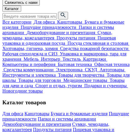
Свяжитесь с нами
Каталог
Все категории
Для офиса
Канцтовары
Бумага и бумажные
изделия
Пишущие принадлежности
Папки и системы
архивации
Демооборудование и презентация
Сумки,
чемоданы, кожгалантерея
Продукты питания
Пищевая
упаковка и одноразовая посуда
Посуда стеклянная и столовая
Хозтовары, гигиена, химия
Средства пожарной безопасности
Рабочая спецодежда и СИЗ
Упаковка и маркировка, тара для
хранения
Мебель
Интерьер
Текстиль
Картриджи
Компьютеры и периферия
Бытовая техника
Офисная техника
Средства коммуникации
Электроника
СКУД
Автотовары
Инструменты и электрика
Товары для творчества
Товары для
школы
Товары для торговли
Медицинские товары
Товары
для дачи и сада
Спорт и отдых, туризм
Подарки и сувениры
Новогодние товары
Каталог товаров
Для офиса
Канцтовары
Бумага и бумажные изделия
Пишущие
принадлежности
Папки и системы архивации
Демооборудование и презентация
Сумки, чемоданы,
кожгалантерея
Продукты питания
Пищевая упаковка и