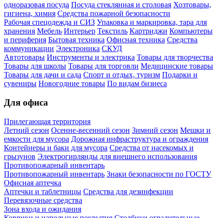
одноразовая посуда
Посуда стеклянная и столовая
Хозтовары,
гигиена, химия
Средства пожарной безопасности
Рабочая спецодежда и СИЗ
Упаковка и маркировка, тара для
хранения
Мебель
Интерьер
Текстиль
Картриджи
Компьютеры
и периферия
Бытовая техника
Офисная техника
Средства
коммуникации
Электроника
СКУД
Автотовары
Инструменты и электрика
Товары для творчества
Товары для школы
Товары для торговли
Медицинские товары
Товары для дачи и сада
Спорт и отдых, туризм
Подарки и
сувениры
Новогодние товары
По видам бизнеса
Для офиса
Прилегающая территория
Летний сезон
Осенне-весенний сезон
Зимний сезон
Мешки и
емкости для мусора
Дорожная инфраструктура и ограждения
Контейнеры и баки для мусора
Средства от насекомых и
грызунов
Электрогирлянды для внешнего использования
Противопожарный инвентарь
Противопожарный инвентарь
Знаки безопасности по ГОСТУ
Офисная аптечка
Аптечки и таблетницы
Средства для дезинфекции
Перевязочные средства
Зона входа и ожидания
Коврики и напольные покрытия
Столбики оградительные,