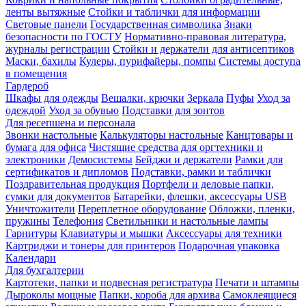
ленты вытяжные
Стойки и таблички для информации
Световые панели
Государственная символика
Знаки
безопасности по ГОСТУ
Нормативно-правовая литература,
журналы регистрации
Стойки и держатели для антисептиков
Маски, бахилы
Кулеры, пурифайеры, помпы
Системы доступа
в помещения
Гардероб
Шкафы для одежды
Вешалки, крючки
Зеркала
Пуфы
Уход за
одеждой
Уход за обувью
Подставки для зонтов
Для ресепшена и персонала
Звонки настольные
Калькуляторы настольные
Канцтовары и
бумага для офиса
Чистящие средства для оргтехники и
электроники
Демосистемы
Бейджи и держатели
Рамки для
сертификатов и дипломов
Подставки, рамки и таблички
Поздравительная продукция
Портфели и деловые папки,
сумки для документов
Батарейки, флешки, аксессуары USB
Уничтожители
Переплетное оборудование
Обложки, пленки,
пружины
Телефония
Светильники и настольные лампы
Гарнитуры
Клавиатуры и мышки
Аксессуары для техники
Картриджи и тонеры для принтеров
Подарочная упаковка
Календари
Для бухгалтерии
Картотеки, папки и подвесная регистратура
Печати и штампы
Дыроколы мощные
Папки, короба для архива
Самоклеящиеся