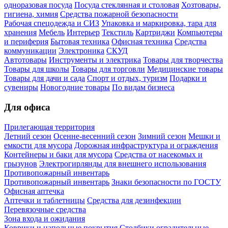
одноразовая посуда
Посуда стеклянная и столовая
Хозтовары,
гигиена, химия
Средства пожарной безопасности
Рабочая спецодежда и СИЗ
Упаковка и маркировка, тара для
хранения
Мебель
Интерьер
Текстиль
Картриджи
Компьютеры
и периферия
Бытовая техника
Офисная техника
Средства
коммуникации
Электроника
СКУД
Автотовары
Инструменты и электрика
Товары для творчества
Товары для школы
Товары для торговли
Медицинские товары
Товары для дачи и сада
Спорт и отдых, туризм
Подарки и
сувениры
Новогодние товары
По видам бизнеса
Для офиса
Прилегающая территория
Летний сезон
Осенне-весенний сезон
Зимний сезон
Мешки и
емкости для мусора
Дорожная инфраструктура и ограждения
Контейнеры и баки для мусора
Средства от насекомых и
грызунов
Электрогирлянды для внешнего использования
Противопожарный инвентарь
Противопожарный инвентарь
Знаки безопасности по ГОСТУ
Офисная аптечка
Аптечки и таблетницы
Средства для дезинфекции
Перевязочные средства
Зона входа и ожидания
Коврики и напольные покрытия
Столбики оградительные,