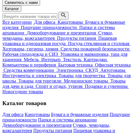
Свяжитесь с нами
Каталог
Все категории
Для офиса
Канцтовары
Бумага и бумажные
изделия
Пишущие принадлежности
Папки и системы
архивации
Демооборудование и презентация
Сумки,
чемоданы, кожгалантерея
Продукты питания
Пищевая
упаковка и одноразовая посуда
Посуда стеклянная и столовая
Хозтовары, гигиена, химия
Средства пожарной безопасности
Рабочая спецодежда и СИЗ
Упаковка и маркировка, тара для
хранения
Мебель
Интерьер
Текстиль
Картриджи
Компьютеры и периферия
Бытовая техника
Офисная техника
Средства коммуникации
Электроника
СКУД
Автотовары
Инструменты и электрика
Товары для творчества
Товары для
школы
Товары для торговли
Медицинские товары
Товары
для дачи и сада
Спорт и отдых, туризм
Подарки и сувениры
Новогодние товары
Каталог товаров
Для офиса
Канцтовары
Бумага и бумажные изделия
Пишущие
принадлежности
Папки и системы архивации
Демооборудование и презентация
Сумки, чемоданы,
кожгалантерея
Продукты питания
Пищевая упаковка и