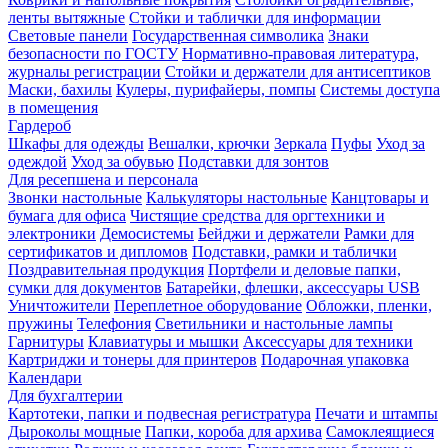
ленты вытяжные
Стойки и таблички для информации
Световые панели
Государственная символика
Знаки
безопасности по ГОСТУ
Нормативно-правовая литература,
журналы регистрации
Стойки и держатели для антисептиков
Маски, бахилы
Кулеры, пурифайеры, помпы
Системы доступа
в помещения
Гардероб
Шкафы для одежды
Вешалки, крючки
Зеркала
Пуфы
Уход за
одеждой
Уход за обувью
Подставки для зонтов
Для ресепшена и персонала
Звонки настольные
Калькуляторы настольные
Канцтовары и
бумага для офиса
Чистящие средства для оргтехники и
электроники
Демосистемы
Бейджи и держатели
Рамки для
сертификатов и дипломов
Подставки, рамки и таблички
Поздравительная продукция
Портфели и деловые папки,
сумки для документов
Батарейки, флешки, аксессуары USB
Уничтожители
Переплетное оборудование
Обложки, пленки,
пружины
Телефония
Светильники и настольные лампы
Гарнитуры
Клавиатуры и мышки
Аксессуары для техники
Картриджи и тонеры для принтеров
Подарочная упаковка
Календари
Для бухгалтерии
Картотеки, папки и подвесная регистратура
Печати и штампы
Дыроколы мощные
Папки, короба для архива
Самоклеящиеся