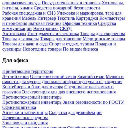
одноразовая посуда
Посуда стеклянная и столовая
Хозтовары,
гигиена, химия
Средства пожарной безопасности
Рабочая спецодежда и СИЗ
Упаковка и маркировка, тара для
хранения
Мебель
Интерьер
Текстиль
Картриджи
Компьютеры
и периферия
Бытовая техника
Офисная техника
Средства
коммуникации
Электроника
СКУД
Автотовары
Инструменты и электрика
Товары для творчества
Товары для школы
Товары для торговли
Медицинские товары
Товары для дачи и сада
Спорт и отдых, туризм
Подарки и
сувениры
Новогодние товары
По видам бизнеса
Для офиса
Прилегающая территория
Летний сезон
Осенне-весенний сезон
Зимний сезон
Мешки и
емкости для мусора
Дорожная инфраструктура и ограждения
Контейнеры и баки для мусора
Средства от насекомых и
грызунов
Электрогирлянды для внешнего использования
Противопожарный инвентарь
Противопожарный инвентарь
Знаки безопасности по ГОСТУ
Офисная аптечка
Аптечки и таблетницы
Средства для дезинфекции
Перевязочные средства
Зона входа и ожидания
Коврики и напольные покрытия
Столбики оградительные,