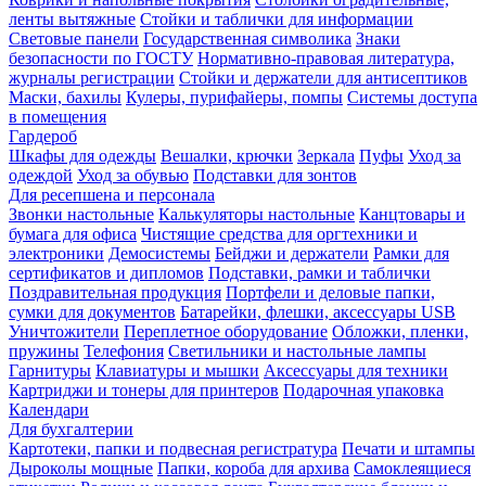
ленты вытяжные
Стойки и таблички для информации
Световые панели
Государственная символика
Знаки
безопасности по ГОСТУ
Нормативно-правовая литература,
журналы регистрации
Стойки и держатели для антисептиков
Маски, бахилы
Кулеры, пурифайеры, помпы
Системы доступа
в помещения
Гардероб
Шкафы для одежды
Вешалки, крючки
Зеркала
Пуфы
Уход за
одеждой
Уход за обувью
Подставки для зонтов
Для ресепшена и персонала
Звонки настольные
Калькуляторы настольные
Канцтовары и
бумага для офиса
Чистящие средства для оргтехники и
электроники
Демосистемы
Бейджи и держатели
Рамки для
сертификатов и дипломов
Подставки, рамки и таблички
Поздравительная продукция
Портфели и деловые папки,
сумки для документов
Батарейки, флешки, аксессуары USB
Уничтожители
Переплетное оборудование
Обложки, пленки,
пружины
Телефония
Светильники и настольные лампы
Гарнитуры
Клавиатуры и мышки
Аксессуары для техники
Картриджи и тонеры для принтеров
Подарочная упаковка
Календари
Для бухгалтерии
Картотеки, папки и подвесная регистратура
Печати и штампы
Дыроколы мощные
Папки, короба для архива
Самоклеящиеся