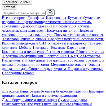
Свяжитесь с нами
Каталог
Все категории
Для офиса
Канцтовары
Бумага и бумажные
изделия
Пишущие принадлежности
Папки и системы
архивации
Демооборудование и презентация
Сумки,
чемоданы, кожгалантерея
Продукты питания
Пищевая
упаковка и одноразовая посуда
Посуда стеклянная и столовая
Хозтовары, гигиена, химия
Средства пожарной безопасности
Рабочая спецодежда и СИЗ
Упаковка и маркировка, тара для
хранения
Мебель
Интерьер
Текстиль
Картриджи
Компьютеры и периферия
Бытовая техника
Офисная техника
Средства коммуникации
Электроника
СКУД
Автотовары
Инструменты и электрика
Товары для творчества
Товары для
школы
Товары для торговли
Медицинские товары
Товары
для дачи и сада
Спорт и отдых, туризм
Подарки и сувениры
Новогодние товары
Каталог товаров
Для офиса
Канцтовары
Бумага и бумажные изделия
Пишущие
принадлежности
Папки и системы архивации
Демооборудование и презентация
Сумки, чемоданы,
кожгалантерея
Продукты питания
Пищевая упаковка и