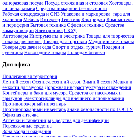
одноразовая посуда
Посуда стеклянная и столовая
Хозтовары,
гигиена, химия
Средства пожарной безопасности
Рабочая спецодежда и СИЗ
Упаковка и маркировка, тара для
хранения
Мебель
Интерьер
Текстиль
Картриджи
Компьютеры
и периферия
Бытовая техника
Офисная техника
Средства
коммуникации
Электроника
СКУД
Автотовары
Инструменты и электрика
Товары для творчества
Товары для школы
Товары для торговли
Медицинские товары
Товары для дачи и сада
Спорт и отдых, туризм
Подарки и
сувениры
Новогодние товары
По видам бизнеса
Для офиса
Прилегающая территория
Летний сезон
Осенне-весенний сезон
Зимний сезон
Мешки и
емкости для мусора
Дорожная инфраструктура и ограждения
Контейнеры и баки для мусора
Средства от насекомых и
грызунов
Электрогирлянды для внешнего использования
Противопожарный инвентарь
Противопожарный инвентарь
Знаки безопасности по ГОСТУ
Офисная аптечка
Аптечки и таблетницы
Средства для дезинфекции
Перевязочные средства
Зона входа и ожидания
Коврики и напольные покрытия
Столбики оградительные,