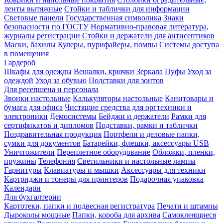
ленты вытяжные
Стойки и таблички для информации
Световые панели
Государственная символика
Знаки
безопасности по ГОСТУ
Нормативно-правовая литература,
журналы регистрации
Стойки и держатели для антисептиков
Маски, бахилы
Кулеры, пурифайеры, помпы
Системы доступа
в помещения
Гардероб
Шкафы для одежды
Вешалки, крючки
Зеркала
Пуфы
Уход за
одеждой
Уход за обувью
Подставки для зонтов
Для ресепшена и персонала
Звонки настольные
Калькуляторы настольные
Канцтовары и
бумага для офиса
Чистящие средства для оргтехники и
электроники
Демосистемы
Бейджи и держатели
Рамки для
сертификатов и дипломов
Подставки, рамки и таблички
Поздравительная продукция
Портфели и деловые папки,
сумки для документов
Батарейки, флешки, аксессуары USB
Уничтожители
Переплетное оборудование
Обложки, пленки,
пружины
Телефония
Светильники и настольные лампы
Гарнитуры
Клавиатуры и мышки
Аксессуары для техники
Картриджи и тонеры для принтеров
Подарочная упаковка
Календари
Для бухгалтерии
Картотеки, папки и подвесная регистратура
Печати и штампы
Дыроколы мощные
Папки, короба для архива
Самоклеящиеся