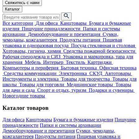
Свяжитесь с нами
Каталог
Все категории
Для офиса
Канцтовары
Бумага и бумажные
изделия
Пишущие принадлежности
Папки и системы
архивации
Демооборудование и презентация
Сумки,
чемоданы, кожгалантерея
Продукты питания
Пищевая
упаковка и одноразовая посуда
Посуда стеклянная и столовая
Хозтовары, гигиена, химия
Средства пожарной безопасности
Рабочая спецодежда и СИЗ
Упаковка и маркировка, тара для
хранения
Мебель
Интерьер
Текстиль
Картриджи
Компьютеры и периферия
Бытовая техника
Офисная техника
Средства коммуникации
Электроника
СКУД
Автотовары
Инструменты и электрика
Товары для творчества
Товары для
школы
Товары для торговли
Медицинские товары
Товары
для дачи и сада
Спорт и отдых, туризм
Подарки и сувениры
Новогодние товары
Каталог товаров
Для офиса
Канцтовары
Бумага и бумажные изделия
Пишущие
принадлежности
Папки и системы архивации
Демооборудование и презентация
Сумки, чемоданы,
кожгалантерея
Продукты питания
Пищевая упаковка и