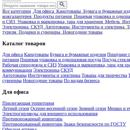
Все категории
Для офиса
Канцтовары
Бумага и бумажные из
кожгалантерея
Продукты питания
Пищевая упаковка и однора
и СИЗ
Упаковка и маркировка, тара для хранения
Мебель
Инт
Электроника
СКУД
Автотовары
Инструменты и электрика
Т
туризм
Подарки и сувениры
Новогодние товары
Каталог товаров
Для офиса
Канцтовары
Бумага и бумажные изделия
Пишущие п
питания
Пищевая упаковка и одноразовая посуда
Посуда стекля
Рабочая спецодежда и СИЗ
Упаковка и маркировка, тара для х
коммуникации
Электроника
СКУД
Автотовары
Инструменты и электрика
Товары для творчества
сувениры
Новогодние товары
По видам бизнеса
Для офиса
Прилегающая территория
Летний сезон
Осенне-весенний сезон
Зимний сезон
Мешки и ем
Электрогирлянды для внешнего использования
Противопожарный инвентарь
Противопожарный инвентарь
Знаки безопасности по ГОСТУ
Офисная аптечка