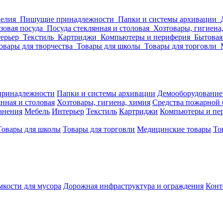
делия
Пишущие принадлежности
Папки и системы архивации
зовая посуда
Посуда стеклянная и столовая
Хозтовары, гигиена
ерьер
Текстиль
Картриджи
Компьютеры и периферия
Бытовая
овары для творчества
Товары для школы
Товары для торговли
ринадлежности
Папки и системы архивации
Демооборудование
нная и столовая
Хозтовары, гигиена, химия
Средства пожарной 
ранения
Мебель
Интерьер
Текстиль
Картриджи
Компьютеры и пе
Товары для школы
Товары для торговли
Медицинские товары
То
кости для мусора
Дорожная инфраструктура и ограждения
Конт