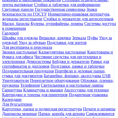
ленты вытяжные
Стойки и таблички для информации
Световые панели
Государственная символика
Знаки
безопасности по ГОСТУ
Нормативно-правовая литература,
журналы регистрации
Стойки и держатели для антисептиков
Маски, бахилы
Кулеры, пурифайеры, помпы
Системы доступа
в помещения
Гардероб
Шкафы для одежды
Вешалки, крючки
Зеркала
Пуфы
Уход за
одеждой
Уход за обувью
Подставки для зонтов
Для ресепшена и персонала
Звонки настольные
Калькуляторы настольные
Канцтовары и
бумага для офиса
Чистящие средства для оргтехники и
электроники
Демосистемы
Бейджи и держатели
Рамки для
сертификатов и дипломов
Подставки, рамки и таблички
Поздравительная продукция
Портфели и деловые папки,
сумки для документов
Батарейки, флешки, аксессуары USB
Уничтожители
Переплетное оборудование
Обложки, пленки,
пружины
Телефония
Светильники и настольные лампы
Гарнитуры
Клавиатуры и мышки
Аксессуары для техники
Картриджи и тонеры для принтеров
Подарочная упаковка
Календари
Для бухгалтерии
Картотеки, папки и подвесная регистратура
Печати и штампы
Дыроколы мощные
Папки, короба для архива
Самоклеящиеся