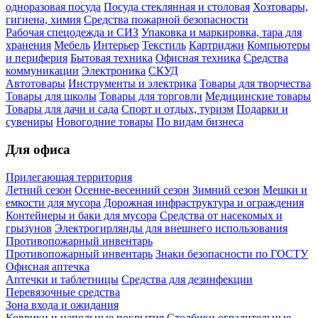
одноразовая посуда
Посуда стеклянная и столовая
Хозтовары,
гигиена, химия
Средства пожарной безопасности
Рабочая спецодежда и СИЗ
Упаковка и маркировка, тара для
хранения
Мебель
Интерьер
Текстиль
Картриджи
Компьютеры
и периферия
Бытовая техника
Офисная техника
Средства
коммуникации
Электроника
СКУД
Автотовары
Инструменты и электрика
Товары для творчества
Товары для школы
Товары для торговли
Медицинские товары
Товары для дачи и сада
Спорт и отдых, туризм
Подарки и
сувениры
Новогодние товары
По видам бизнеса
Для офиса
Прилегающая территория
Летний сезон
Осенне-весенний сезон
Зимний сезон
Мешки и
емкости для мусора
Дорожная инфраструктура и ограждения
Контейнеры и баки для мусора
Средства от насекомых и
грызунов
Электрогирлянды для внешнего использования
Противопожарный инвентарь
Противопожарный инвентарь
Знаки безопасности по ГОСТУ
Офисная аптечка
Аптечки и таблетницы
Средства для дезинфекции
Перевязочные средства
Зона входа и ожидания
Коврики и напольные покрытия
Столбики оградительные,