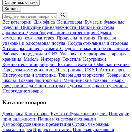
Свяжитесь с нами
Каталог
Все категории
Для офиса
Канцтовары
Бумага и бумажные
изделия
Пишущие принадлежности
Папки и системы
архивации
Демооборудование и презентация
Сумки,
чемоданы, кожгалантерея
Продукты питания
Пищевая
упаковка и одноразовая посуда
Посуда стеклянная и столовая
Хозтовары, гигиена, химия
Средства пожарной безопасности
Рабочая спецодежда и СИЗ
Упаковка и маркировка, тара для
хранения
Мебель
Интерьер
Текстиль
Картриджи
Компьютеры и периферия
Бытовая техника
Офисная техника
Средства коммуникации
Электроника
СКУД
Автотовары
Инструменты и электрика
Товары для творчества
Товары для
школы
Товары для торговли
Медицинские товары
Товары
для дачи и сада
Спорт и отдых, туризм
Подарки и сувениры
Новогодние товары
Каталог товаров
Для офиса
Канцтовары
Бумага и бумажные изделия
Пишущие
принадлежности
Папки и системы архивации
Демооборудование и презентация
Сумки, чемоданы,
кожгалантерея
Продукты питания
Пищевая упаковка и