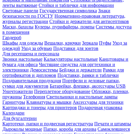
ленты вытяжные
Стойки и таблички для информации
Световые панели
Государственная символика
Знаки
безопасности по ГОСТУ
Нормативно-правовая литература,
журналы регистрации
Стойки и держатели для антисептиков
Маски, бахилы
Кулеры, пурифайеры, помпы
Системы доступа
в помещения
Гардероб
Шкафы для одежды
Вешалки, крючки
Зеркала
Пуфы
Уход за
одеждой
Уход за обувью
Подставки для зонтов
Для ресепшена и персонала
Звонки настольные
Калькуляторы настольные
Канцтовары и
бумага для офиса
Чистящие средства для оргтехники и
электроники
Демосистемы
Бейджи и держатели
Рамки для
сертификатов и дипломов
Подставки, рамки и таблички
Поздравительная продукция
Портфели и деловые папки,
сумки для документов
Батарейки, флешки, аксессуары USB
Уничтожители
Переплетное оборудование
Обложки, пленки,
пружины
Телефония
Светильники и настольные лампы
Гарнитуры
Клавиатуры и мышки
Аксессуары для техники
Картриджи и тонеры для принтеров
Подарочная упаковка
Календари
Для бухгалтерии
Картотеки, папки и подвесная регистратура
Печати и штампы
Дыроколы мощные
Папки, короба для архива
Самоклеящиеся