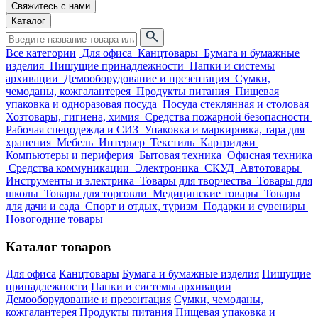
Свяжитесь с нами
Каталог
Все категории
Для офиса
Канцтовары
Бумага и бумажные
изделия
Пишущие принадлежности
Папки и системы
архивации
Демооборудование и презентация
Сумки,
чемоданы, кожгалантерея
Продукты питания
Пищевая
упаковка и одноразовая посуда
Посуда стеклянная и столовая
Хозтовары, гигиена, химия
Средства пожарной безопасности
Рабочая спецодежда и СИЗ
Упаковка и маркировка, тара для
хранения
Мебель
Интерьер
Текстиль
Картриджи
Компьютеры и периферия
Бытовая техника
Офисная техника
Средства коммуникации
Электроника
СКУД
Автотовары
Инструменты и электрика
Товары для творчества
Товары для
школы
Товары для торговли
Медицинские товары
Товары
для дачи и сада
Спорт и отдых, туризм
Подарки и сувениры
Новогодние товары
Каталог товаров
Для офиса
Канцтовары
Бумага и бумажные изделия
Пишущие
принадлежности
Папки и системы архивации
Демооборудование и презентация
Сумки, чемоданы,
кожгалантерея
Продукты питания
Пищевая упаковка и