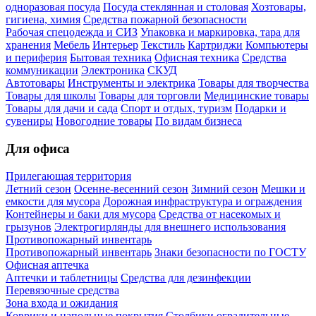
одноразовая посуда
Посуда стеклянная и столовая
Хозтовары,
гигиена, химия
Средства пожарной безопасности
Рабочая спецодежда и СИЗ
Упаковка и маркировка, тара для
хранения
Мебель
Интерьер
Текстиль
Картриджи
Компьютеры
и периферия
Бытовая техника
Офисная техника
Средства
коммуникации
Электроника
СКУД
Автотовары
Инструменты и электрика
Товары для творчества
Товары для школы
Товары для торговли
Медицинские товары
Товары для дачи и сада
Спорт и отдых, туризм
Подарки и
сувениры
Новогодние товары
По видам бизнеса
Для офиса
Прилегающая территория
Летний сезон
Осенне-весенний сезон
Зимний сезон
Мешки и
емкости для мусора
Дорожная инфраструктура и ограждения
Контейнеры и баки для мусора
Средства от насекомых и
грызунов
Электрогирлянды для внешнего использования
Противопожарный инвентарь
Противопожарный инвентарь
Знаки безопасности по ГОСТУ
Офисная аптечка
Аптечки и таблетницы
Средства для дезинфекции
Перевязочные средства
Зона входа и ожидания
Коврики и напольные покрытия
Столбики оградительные,