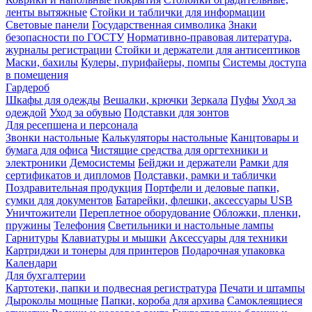
ленты вытяжные
Стойки и таблички для информации
Световые панели
Государственная символика
Знаки
безопасности по ГОСТУ
Нормативно-правовая литература,
журналы регистрации
Стойки и держатели для антисептиков
Маски, бахилы
Кулеры, пурифайеры, помпы
Системы доступа
в помещения
Гардероб
Шкафы для одежды
Вешалки, крючки
Зеркала
Пуфы
Уход за
одеждой
Уход за обувью
Подставки для зонтов
Для ресепшена и персонала
Звонки настольные
Калькуляторы настольные
Канцтовары и
бумага для офиса
Чистящие средства для оргтехники и
электроники
Демосистемы
Бейджи и держатели
Рамки для
сертификатов и дипломов
Подставки, рамки и таблички
Поздравительная продукция
Портфели и деловые папки,
сумки для документов
Батарейки, флешки, аксессуары USB
Уничтожители
Переплетное оборудование
Обложки, пленки,
пружины
Телефония
Светильники и настольные лампы
Гарнитуры
Клавиатуры и мышки
Аксессуары для техники
Картриджи и тонеры для принтеров
Подарочная упаковка
Календари
Для бухгалтерии
Картотеки, папки и подвесная регистратура
Печати и штампы
Дыроколы мощные
Папки, короба для архива
Самоклеящиеся