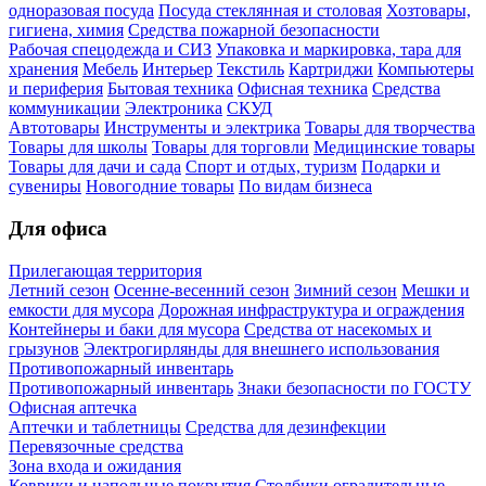
одноразовая посуда
Посуда стеклянная и столовая
Хозтовары,
гигиена, химия
Средства пожарной безопасности
Рабочая спецодежда и СИЗ
Упаковка и маркировка, тара для
хранения
Мебель
Интерьер
Текстиль
Картриджи
Компьютеры
и периферия
Бытовая техника
Офисная техника
Средства
коммуникации
Электроника
СКУД
Автотовары
Инструменты и электрика
Товары для творчества
Товары для школы
Товары для торговли
Медицинские товары
Товары для дачи и сада
Спорт и отдых, туризм
Подарки и
сувениры
Новогодние товары
По видам бизнеса
Для офиса
Прилегающая территория
Летний сезон
Осенне-весенний сезон
Зимний сезон
Мешки и
емкости для мусора
Дорожная инфраструктура и ограждения
Контейнеры и баки для мусора
Средства от насекомых и
грызунов
Электрогирлянды для внешнего использования
Противопожарный инвентарь
Противопожарный инвентарь
Знаки безопасности по ГОСТУ
Офисная аптечка
Аптечки и таблетницы
Средства для дезинфекции
Перевязочные средства
Зона входа и ожидания
Коврики и напольные покрытия
Столбики оградительные,