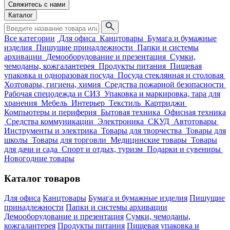
Свяжитесь с нами
Каталог
Все категории
Для офиса
Канцтовары
Бумага и бумажные
изделия
Пишущие принадлежности
Папки и системы
архивации
Демооборудование и презентация
Сумки,
чемоданы, кожгалантерея
Продукты питания
Пищевая
упаковка и одноразовая посуда
Посуда стеклянная и столовая
Хозтовары, гигиена, химия
Средства пожарной безопасности
Рабочая спецодежда и СИЗ
Упаковка и маркировка, тара для
хранения
Мебель
Интерьер
Текстиль
Картриджи
Компьютеры и периферия
Бытовая техника
Офисная техника
Средства коммуникации
Электроника
СКУД
Автотовары
Инструменты и электрика
Товары для творчества
Товары для
школы
Товары для торговли
Медицинские товары
Товары
для дачи и сада
Спорт и отдых, туризм
Подарки и сувениры
Новогодние товары
Каталог товаров
Для офиса
Канцтовары
Бумага и бумажные изделия
Пишущие
принадлежности
Папки и системы архивации
Демооборудование и презентация
Сумки, чемоданы,
кожгалантерея
Продукты питания
Пищевая упаковка и