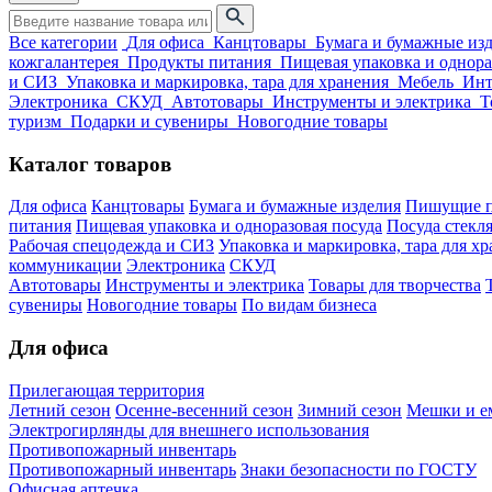
Все категории
Для офиса
Канцтовары
Бумага и бумажные из
кожгалантерея
Продукты питания
Пищевая упаковка и однора
и СИЗ
Упаковка и маркировка, тара для хранения
Мебель
Инт
Электроника
СКУД
Автотовары
Инструменты и электрика
Т
туризм
Подарки и сувениры
Новогодние товары
Каталог товаров
Для офиса
Канцтовары
Бумага и бумажные изделия
Пишущие п
питания
Пищевая упаковка и одноразовая посуда
Посуда стекля
Рабочая спецодежда и СИЗ
Упаковка и маркировка, тара для х
коммуникации
Электроника
СКУД
Автотовары
Инструменты и электрика
Товары для творчества
сувениры
Новогодние товары
По видам бизнеса
Для офиса
Прилегающая территория
Летний сезон
Осенне-весенний сезон
Зимний сезон
Мешки и ем
Электрогирлянды для внешнего использования
Противопожарный инвентарь
Противопожарный инвентарь
Знаки безопасности по ГОСТУ
Офисная аптечка