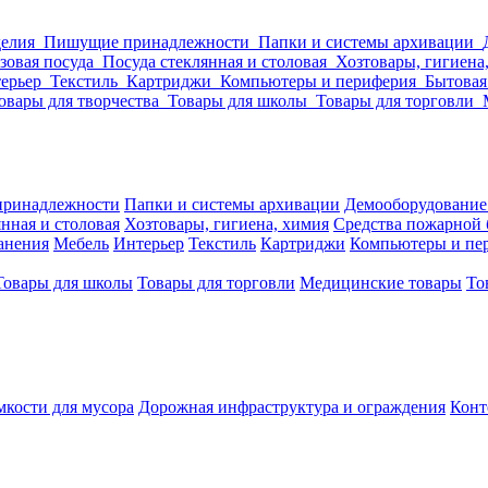
делия
Пишущие принадлежности
Папки и системы архивации
зовая посуда
Посуда стеклянная и столовая
Хозтовары, гигиена
ерьер
Текстиль
Картриджи
Компьютеры и периферия
Бытовая
овары для творчества
Товары для школы
Товары для торговли
ринадлежности
Папки и системы архивации
Демооборудование
нная и столовая
Хозтовары, гигиена, химия
Средства пожарной 
ранения
Мебель
Интерьер
Текстиль
Картриджи
Компьютеры и пе
Товары для школы
Товары для торговли
Медицинские товары
То
кости для мусора
Дорожная инфраструктура и ограждения
Конт