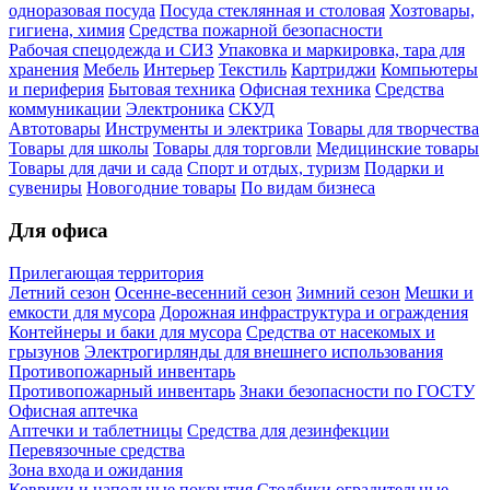
одноразовая посуда
Посуда стеклянная и столовая
Хозтовары,
гигиена, химия
Средства пожарной безопасности
Рабочая спецодежда и СИЗ
Упаковка и маркировка, тара для
хранения
Мебель
Интерьер
Текстиль
Картриджи
Компьютеры
и периферия
Бытовая техника
Офисная техника
Средства
коммуникации
Электроника
СКУД
Автотовары
Инструменты и электрика
Товары для творчества
Товары для школы
Товары для торговли
Медицинские товары
Товары для дачи и сада
Спорт и отдых, туризм
Подарки и
сувениры
Новогодние товары
По видам бизнеса
Для офиса
Прилегающая территория
Летний сезон
Осенне-весенний сезон
Зимний сезон
Мешки и
емкости для мусора
Дорожная инфраструктура и ограждения
Контейнеры и баки для мусора
Средства от насекомых и
грызунов
Электрогирлянды для внешнего использования
Противопожарный инвентарь
Противопожарный инвентарь
Знаки безопасности по ГОСТУ
Офисная аптечка
Аптечки и таблетницы
Средства для дезинфекции
Перевязочные средства
Зона входа и ожидания
Коврики и напольные покрытия
Столбики оградительные,