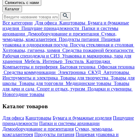
Свяжитесь с нами
Каталог
Все категории
Для офиса
Канцтовары
Бумага и бумажные
изделия
Пишущие принадлежности
Папки и системы
архивации
Демооборудование и презентация
Сумки,
чемоданы, кожгалантерея
Продукты питания
Пищевая
упаковка и одноразовая посуда
Посуда стеклянная и столовая
Хозтовары, гигиена, химия
Средства пожарной безопасности
Рабочая спецодежда и СИЗ
Упаковка и маркировка, тара для
хранения
Мебель
Интерьер
Текстиль
Картриджи
Компьютеры и периферия
Бытовая техника
Офисная техника
Средства коммуникации
Электроника
СКУД
Автотовары
Инструменты и электрика
Товары для творчества
Товары для
школы
Товары для торговли
Медицинские товары
Товары
для дачи и сада
Спорт и отдых, туризм
Подарки и сувениры
Новогодние товары
Каталог товаров
Для офиса
Канцтовары
Бумага и бумажные изделия
Пишущие
принадлежности
Папки и системы архивации
Демооборудование и презентация
Сумки, чемоданы,
кожгалантерея
Продукты питания
Пищевая упаковка и