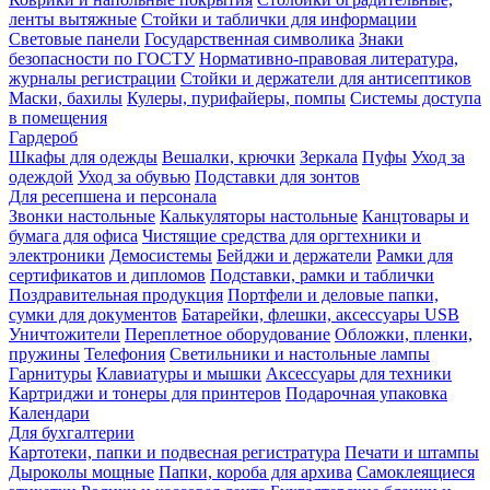
ленты вытяжные
Стойки и таблички для информации
Световые панели
Государственная символика
Знаки
безопасности по ГОСТУ
Нормативно-правовая литература,
журналы регистрации
Стойки и держатели для антисептиков
Маски, бахилы
Кулеры, пурифайеры, помпы
Системы доступа
в помещения
Гардероб
Шкафы для одежды
Вешалки, крючки
Зеркала
Пуфы
Уход за
одеждой
Уход за обувью
Подставки для зонтов
Для ресепшена и персонала
Звонки настольные
Калькуляторы настольные
Канцтовары и
бумага для офиса
Чистящие средства для оргтехники и
электроники
Демосистемы
Бейджи и держатели
Рамки для
сертификатов и дипломов
Подставки, рамки и таблички
Поздравительная продукция
Портфели и деловые папки,
сумки для документов
Батарейки, флешки, аксессуары USB
Уничтожители
Переплетное оборудование
Обложки, пленки,
пружины
Телефония
Светильники и настольные лампы
Гарнитуры
Клавиатуры и мышки
Аксессуары для техники
Картриджи и тонеры для принтеров
Подарочная упаковка
Календари
Для бухгалтерии
Картотеки, папки и подвесная регистратура
Печати и штампы
Дыроколы мощные
Папки, короба для архива
Самоклеящиеся