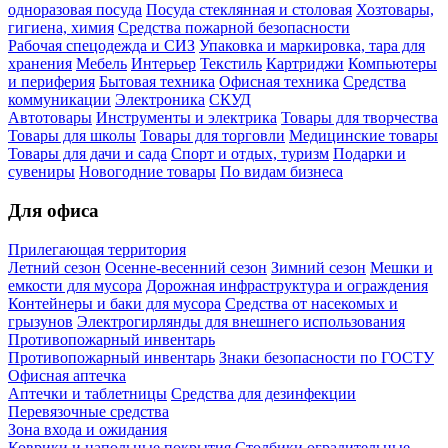
одноразовая посуда
Посуда стеклянная и столовая
Хозтовары,
гигиена, химия
Средства пожарной безопасности
Рабочая спецодежда и СИЗ
Упаковка и маркировка, тара для
хранения
Мебель
Интерьер
Текстиль
Картриджи
Компьютеры
и периферия
Бытовая техника
Офисная техника
Средства
коммуникации
Электроника
СКУД
Автотовары
Инструменты и электрика
Товары для творчества
Товары для школы
Товары для торговли
Медицинские товары
Товары для дачи и сада
Спорт и отдых, туризм
Подарки и
сувениры
Новогодние товары
По видам бизнеса
Для офиса
Прилегающая территория
Летний сезон
Осенне-весенний сезон
Зимний сезон
Мешки и
емкости для мусора
Дорожная инфраструктура и ограждения
Контейнеры и баки для мусора
Средства от насекомых и
грызунов
Электрогирлянды для внешнего использования
Противопожарный инвентарь
Противопожарный инвентарь
Знаки безопасности по ГОСТУ
Офисная аптечка
Аптечки и таблетницы
Средства для дезинфекции
Перевязочные средства
Зона входа и ожидания
Коврики и напольные покрытия
Столбики оградительные,