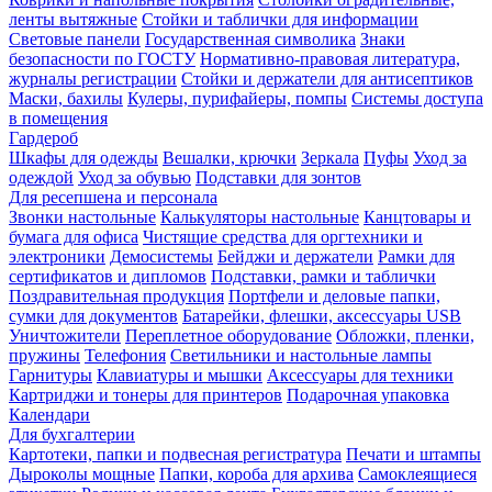
ленты вытяжные
Стойки и таблички для информации
Световые панели
Государственная символика
Знаки
безопасности по ГОСТУ
Нормативно-правовая литература,
журналы регистрации
Стойки и держатели для антисептиков
Маски, бахилы
Кулеры, пурифайеры, помпы
Системы доступа
в помещения
Гардероб
Шкафы для одежды
Вешалки, крючки
Зеркала
Пуфы
Уход за
одеждой
Уход за обувью
Подставки для зонтов
Для ресепшена и персонала
Звонки настольные
Калькуляторы настольные
Канцтовары и
бумага для офиса
Чистящие средства для оргтехники и
электроники
Демосистемы
Бейджи и держатели
Рамки для
сертификатов и дипломов
Подставки, рамки и таблички
Поздравительная продукция
Портфели и деловые папки,
сумки для документов
Батарейки, флешки, аксессуары USB
Уничтожители
Переплетное оборудование
Обложки, пленки,
пружины
Телефония
Светильники и настольные лампы
Гарнитуры
Клавиатуры и мышки
Аксессуары для техники
Картриджи и тонеры для принтеров
Подарочная упаковка
Календари
Для бухгалтерии
Картотеки, папки и подвесная регистратура
Печати и штампы
Дыроколы мощные
Папки, короба для архива
Самоклеящиеся