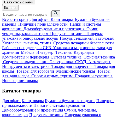
Свяжитесь с нами
Каталог
Все категории
Для офиса
Канцтовары
Бумага и бумажные
изделия
Пишущие принадлежности
Папки и системы
архивации
Демооборудование и презентация
Сумки,
чемоданы, кожгалантерея
Продукты питания
Пищевая
упаковка и одноразовая посуда
Посуда стеклянная и столовая
Хозтовары, гигиена, химия
Средства пожарной безопасности
Рабочая спецодежда и СИЗ
Упаковка и маркировка, тара для
хранения
Мебель
Интерьер
Текстиль
Картриджи
Компьютеры и периферия
Бытовая техника
Офисная техника
Средства коммуникации
Электроника
СКУД
Автотовары
Инструменты и электрика
Товары для творчества
Товары для
школы
Товары для торговли
Медицинские товары
Товары
для дачи и сада
Спорт и отдых, туризм
Подарки и сувениры
Новогодние товары
Каталог товаров
Для офиса
Канцтовары
Бумага и бумажные изделия
Пишущие
принадлежности
Папки и системы архивации
Демооборудование и презентация
Сумки, чемоданы,
кожгалантерея
Продукты питания
Пищевая упаковка и