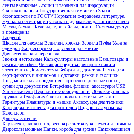
ленты вытяжные
Стойки и таблички для информации
Световые панели
Государственная символика
Знаки
безопасности по ГОСТУ
Нормативно-правовая литература,
журналы регистрации
Стойки и держатели для антисептиков
Маски, бахилы
Кулеры, пурифайеры, помпы
Системы доступа
в помещения
Гардероб
Шкафы для одежды
Вешалки, крючки
Зеркала
Пуфы
Уход за
одеждой
Уход за обувью
Подставки для зонтов
Для ресепшена и персонала
Звонки настольные
Калькуляторы настольные
Канцтовары и
бумага для офиса
Чистящие средства для оргтехники и
электроники
Демосистемы
Бейджи и держатели
Рамки для
сертификатов и дипломов
Подставки, рамки и таблички
Поздравительная продукция
Портфели и деловые папки,
сумки для документов
Батарейки, флешки, аксессуары USB
Уничтожители
Переплетное оборудование
Обложки, пленки,
пружины
Телефония
Светильники и настольные лампы
Гарнитуры
Клавиатуры и мышки
Аксессуары для техники
Картриджи и тонеры для принтеров
Подарочная упаковка
Календари
Для бухгалтерии
Картотеки, папки и подвесная регистратура
Печати и штампы
Дыроколы мощные
Папки, короба для архива
Самоклеящиеся