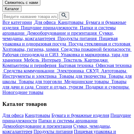
Свяжитесь с нами
Каталог
Все категории
Для офиса
Канцтовары
Бумага и бумажные
изделия
Пишущие принадлежности
Папки и системы
архивации
Демооборудование и презентация
Сумки,
чемоданы, кожгалантерея
Продукты питания
Пищевая
упаковка и одноразовая посуда
Посуда стеклянная и столовая
Хозтовары, гигиена, химия
Средства пожарной безопасности
Рабочая спецодежда и СИЗ
Упаковка и маркировка, тара для
хранения
Мебель
Интерьер
Текстиль
Картриджи
Компьютеры и периферия
Бытовая техника
Офисная техника
Средства коммуникации
Электроника
СКУД
Автотовары
Инструменты и электрика
Товары для творчества
Товары для
школы
Товары для торговли
Медицинские товары
Товары
для дачи и сада
Спорт и отдых, туризм
Подарки и сувениры
Новогодние товары
Каталог товаров
Для офиса
Канцтовары
Бумага и бумажные изделия
Пишущие
принадлежности
Папки и системы архивации
Демооборудование и презентация
Сумки, чемоданы,
кожгалантерея
Продукты питания
Пищевая упаковка и