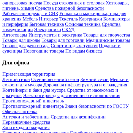
одноразовая посуда
Посуда стеклянная и столовая
Хозтовары,
гигиена, химия
Средства пожарной безопасности
Рабочая спецодежда и СИЗ
Упаковка и маркировка, тара для
хранения
Мебель
Интерьер
Текстиль
Картриджи
Компьютеры
и периферия
Бытовая техника
Офисная техника
Средства
коммуникации
Электроника
СКУД
Автотовары
Инструменты и электрика
Товары для творчества
Товары для школы
Товары для торговли
Медицинские товары
Товары для дачи и сада
Спорт и отдых, туризм
Подарки и
сувениры
Новогодние товары
По видам бизнеса
Для офиса
Прилегающая территория
Летний сезон
Осенне-весенний сезон
Зимний сезон
Мешки и
емкости для мусора
Дорожная инфраструктура и ограждения
Контейнеры и баки для мусора
Средства от насекомых и
грызунов
Электрогирлянды для внешнего использования
Противопожарный инвентарь
Противопожарный инвентарь
Знаки безопасности по ГОСТУ
Офисная аптечка
Аптечки и таблетницы
Средства для дезинфекции
Перевязочные средства
Зона входа и ожидания
Коврики и напольные покрытия
Столбики оградительные,