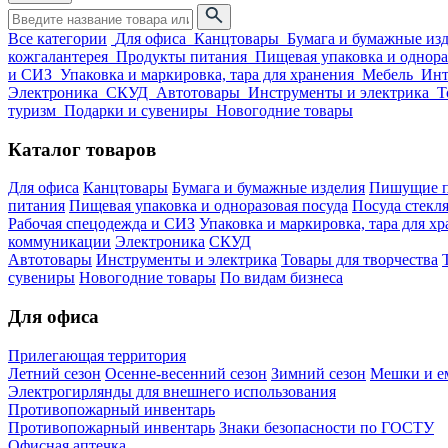
Все категории
Для офиса
Канцтовары
Бумага и бумажные из
кожгалантерея
Продукты питания
Пищевая упаковка и однора
и СИЗ
Упаковка и маркировка, тара для хранения
Мебель
Инт
Электроника
СКУД
Автотовары
Инструменты и электрика
Т
туризм
Подарки и сувениры
Новогодние товары
Каталог товаров
Для офиса
Канцтовары
Бумага и бумажные изделия
Пишущие п
питания
Пищевая упаковка и одноразовая посуда
Посуда стекля
Рабочая спецодежда и СИЗ
Упаковка и маркировка, тара для х
коммуникации
Электроника
СКУД
Автотовары
Инструменты и электрика
Товары для творчества
сувениры
Новогодние товары
По видам бизнеса
Для офиса
Прилегающая территория
Летний сезон
Осенне-весенний сезон
Зимний сезон
Мешки и ем
Электрогирлянды для внешнего использования
Противопожарный инвентарь
Противопожарный инвентарь
Знаки безопасности по ГОСТУ
Офисная аптечка