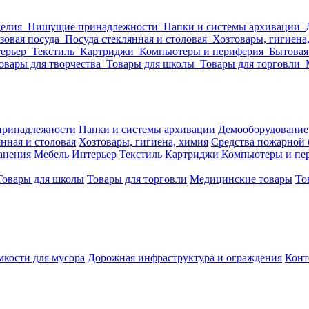
делия
Пишущие принадлежности
Папки и системы архивации
зовая посуда
Посуда стеклянная и столовая
Хозтовары, гигиена
ерьер
Текстиль
Картриджи
Компьютеры и периферия
Бытовая
овары для творчества
Товары для школы
Товары для торговли
ринадлежности
Папки и системы архивации
Демооборудование
нная и столовая
Хозтовары, гигиена, химия
Средства пожарной 
ранения
Мебель
Интерьер
Текстиль
Картриджи
Компьютеры и пе
Товары для школы
Товары для торговли
Медицинские товары
То
кости для мусора
Дорожная инфраструктура и ограждения
Конт