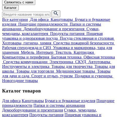
Свяжитесь с нами
Каталог
Все категории
Для офиса
Канцтовары
Бумага и бумажные
изделия
Пишущие принадлежности
Папки и системы
архивации
Демооборудование и презентация
Сумки,
чемоданы, кожгалантерея
Продукты питания
Пищевая
упаковка и одноразовая посуда
Посуда стеклянная и столовая
Хозтовары, гигиена, химия
Средства пожарной безопасности
Рабочая спецодежда и СИЗ
Упаковка и маркировка, тара для
хранения
Мебель
Интерьер
Текстиль
Картриджи
Компьютеры и периферия
Бытовая техника
Офисная техника
Средства коммуникации
Электроника
СКУД
Автотовары
Инструменты и электрика
Товары для творчества
Товары для
школы
Товары для торговли
Медицинские товары
Товары
для дачи и сада
Спорт и отдых, туризм
Подарки и сувениры
Новогодние товары
Каталог товаров
Для офиса
Канцтовары
Бумага и бумажные изделия
Пишущие
принадлежности
Папки и системы архивации
Демооборудование и презентация
Сумки, чемоданы,
кожгалантерея
Продукты питания
Пищевая упаковка и