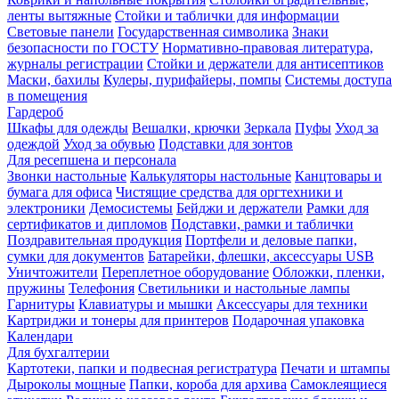
ленты вытяжные
Стойки и таблички для информации
Световые панели
Государственная символика
Знаки
безопасности по ГОСТУ
Нормативно-правовая литература,
журналы регистрации
Стойки и держатели для антисептиков
Маски, бахилы
Кулеры, пурифайеры, помпы
Системы доступа
в помещения
Гардероб
Шкафы для одежды
Вешалки, крючки
Зеркала
Пуфы
Уход за
одеждой
Уход за обувью
Подставки для зонтов
Для ресепшена и персонала
Звонки настольные
Калькуляторы настольные
Канцтовары и
бумага для офиса
Чистящие средства для оргтехники и
электроники
Демосистемы
Бейджи и держатели
Рамки для
сертификатов и дипломов
Подставки, рамки и таблички
Поздравительная продукция
Портфели и деловые папки,
сумки для документов
Батарейки, флешки, аксессуары USB
Уничтожители
Переплетное оборудование
Обложки, пленки,
пружины
Телефония
Светильники и настольные лампы
Гарнитуры
Клавиатуры и мышки
Аксессуары для техники
Картриджи и тонеры для принтеров
Подарочная упаковка
Календари
Для бухгалтерии
Картотеки, папки и подвесная регистратура
Печати и штампы
Дыроколы мощные
Папки, короба для архива
Самоклеящиеся