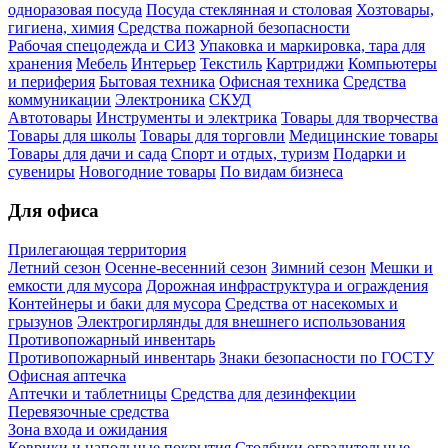
одноразовая посуда
Посуда стеклянная и столовая
Хозтовары,
гигиена, химия
Средства пожарной безопасности
Рабочая спецодежда и СИЗ
Упаковка и маркировка, тара для
хранения
Мебель
Интерьер
Текстиль
Картриджи
Компьютеры
и периферия
Бытовая техника
Офисная техника
Средства
коммуникации
Электроника
СКУД
Автотовары
Инструменты и электрика
Товары для творчества
Товары для школы
Товары для торговли
Медицинские товары
Товары для дачи и сада
Спорт и отдых, туризм
Подарки и
сувениры
Новогодние товары
По видам бизнеса
Для офиса
Прилегающая территория
Летний сезон
Осенне-весенний сезон
Зимний сезон
Мешки и
емкости для мусора
Дорожная инфраструктура и ограждения
Контейнеры и баки для мусора
Средства от насекомых и
грызунов
Электрогирлянды для внешнего использования
Противопожарный инвентарь
Противопожарный инвентарь
Знаки безопасности по ГОСТУ
Офисная аптечка
Аптечки и таблетницы
Средства для дезинфекции
Перевязочные средства
Зона входа и ожидания
Коврики и напольные покрытия
Столбики оградительные,