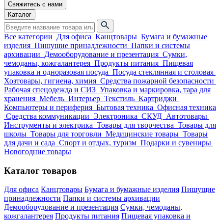
Свяжитесь с нами
Каталог
Все категории
Для офиса
Канцтовары
Бумага и бумажные
изделия
Пишущие принадлежности
Папки и системы
архивации
Демооборудование и презентация
Сумки,
чемоданы, кожгалантерея
Продукты питания
Пищевая
упаковка и одноразовая посуда
Посуда стеклянная и столовая
Хозтовары, гигиена, химия
Средства пожарной безопасности
Рабочая спецодежда и СИЗ
Упаковка и маркировка, тара для
хранения
Мебель
Интерьер
Текстиль
Картриджи
Компьютеры и периферия
Бытовая техника
Офисная техника
Средства коммуникации
Электроника
СКУД
Автотовары
Инструменты и электрика
Товары для творчества
Товары для
школы
Товары для торговли
Медицинские товары
Товары
для дачи и сада
Спорт и отдых, туризм
Подарки и сувениры
Новогодние товары
Каталог товаров
Для офиса
Канцтовары
Бумага и бумажные изделия
Пишущие
принадлежности
Папки и системы архивации
Демооборудование и презентация
Сумки, чемоданы,
кожгалантерея
Продукты питания
Пищевая упаковка и