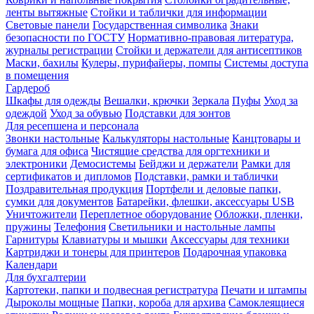
ленты вытяжные
Стойки и таблички для информации
Световые панели
Государственная символика
Знаки
безопасности по ГОСТУ
Нормативно-правовая литература,
журналы регистрации
Стойки и держатели для антисептиков
Маски, бахилы
Кулеры, пурифайеры, помпы
Системы доступа
в помещения
Гардероб
Шкафы для одежды
Вешалки, крючки
Зеркала
Пуфы
Уход за
одеждой
Уход за обувью
Подставки для зонтов
Для ресепшена и персонала
Звонки настольные
Калькуляторы настольные
Канцтовары и
бумага для офиса
Чистящие средства для оргтехники и
электроники
Демосистемы
Бейджи и держатели
Рамки для
сертификатов и дипломов
Подставки, рамки и таблички
Поздравительная продукция
Портфели и деловые папки,
сумки для документов
Батарейки, флешки, аксессуары USB
Уничтожители
Переплетное оборудование
Обложки, пленки,
пружины
Телефония
Светильники и настольные лампы
Гарнитуры
Клавиатуры и мышки
Аксессуары для техники
Картриджи и тонеры для принтеров
Подарочная упаковка
Календари
Для бухгалтерии
Картотеки, папки и подвесная регистратура
Печати и штампы
Дыроколы мощные
Папки, короба для архива
Самоклеящиеся