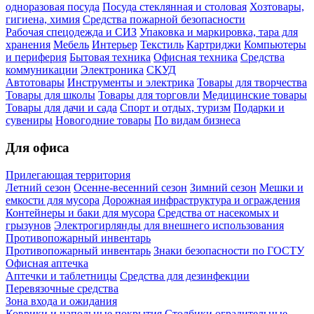
одноразовая посуда
Посуда стеклянная и столовая
Хозтовары,
гигиена, химия
Средства пожарной безопасности
Рабочая спецодежда и СИЗ
Упаковка и маркировка, тара для
хранения
Мебель
Интерьер
Текстиль
Картриджи
Компьютеры
и периферия
Бытовая техника
Офисная техника
Средства
коммуникации
Электроника
СКУД
Автотовары
Инструменты и электрика
Товары для творчества
Товары для школы
Товары для торговли
Медицинские товары
Товары для дачи и сада
Спорт и отдых, туризм
Подарки и
сувениры
Новогодние товары
По видам бизнеса
Для офиса
Прилегающая территория
Летний сезон
Осенне-весенний сезон
Зимний сезон
Мешки и
емкости для мусора
Дорожная инфраструктура и ограждения
Контейнеры и баки для мусора
Средства от насекомых и
грызунов
Электрогирлянды для внешнего использования
Противопожарный инвентарь
Противопожарный инвентарь
Знаки безопасности по ГОСТУ
Офисная аптечка
Аптечки и таблетницы
Средства для дезинфекции
Перевязочные средства
Зона входа и ожидания
Коврики и напольные покрытия
Столбики оградительные,