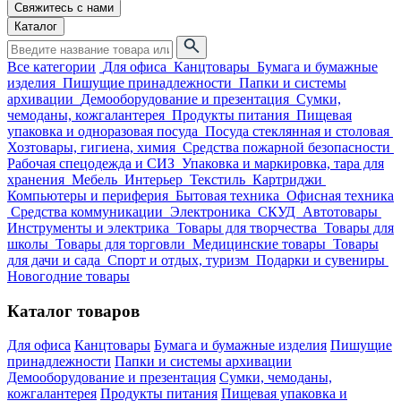
Свяжитесь с нами
Каталог
Все категории
Для офиса
Канцтовары
Бумага и бумажные
изделия
Пишущие принадлежности
Папки и системы
архивации
Демооборудование и презентация
Сумки,
чемоданы, кожгалантерея
Продукты питания
Пищевая
упаковка и одноразовая посуда
Посуда стеклянная и столовая
Хозтовары, гигиена, химия
Средства пожарной безопасности
Рабочая спецодежда и СИЗ
Упаковка и маркировка, тара для
хранения
Мебель
Интерьер
Текстиль
Картриджи
Компьютеры и периферия
Бытовая техника
Офисная техника
Средства коммуникации
Электроника
СКУД
Автотовары
Инструменты и электрика
Товары для творчества
Товары для
школы
Товары для торговли
Медицинские товары
Товары
для дачи и сада
Спорт и отдых, туризм
Подарки и сувениры
Новогодние товары
Каталог товаров
Для офиса
Канцтовары
Бумага и бумажные изделия
Пишущие
принадлежности
Папки и системы архивации
Демооборудование и презентация
Сумки, чемоданы,
кожгалантерея
Продукты питания
Пищевая упаковка и