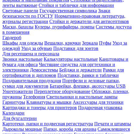
ленты вытяжные
Стойки и таблички для информации
Световые панели
Государственная символика
Знаки
безопасности по ГОСТУ
Нормативно-правовая литература,
журналы регистрации
Стойки и держатели для антисептиков
Маски, бахилы
Кулеры, пурифайеры, помпы
Системы доступа
в помещения
Гардероб
Шкафы для одежды
Вешалки, крючки
Зеркала
Пуфы
Уход за
одеждой
Уход за обувью
Подставки для зонтов
Для ресепшена и персонала
Звонки настольные
Калькуляторы настольные
Канцтовары и
бумага для офиса
Чистящие средства для оргтехники и
электроники
Демосистемы
Бейджи и держатели
Рамки для
сертификатов и дипломов
Подставки, рамки и таблички
Поздравительная продукция
Портфели и деловые папки,
сумки для документов
Батарейки, флешки, аксессуары USB
Уничтожители
Переплетное оборудование
Обложки, пленки,
пружины
Телефония
Светильники и настольные лампы
Гарнитуры
Клавиатуры и мышки
Аксессуары для техники
Картриджи и тонеры для принтеров
Подарочная упаковка
Календари
Для бухгалтерии
Картотеки, папки и подвесная регистратура
Печати и штампы
Дыроколы мощные
Папки, короба для архива
Самоклеящиеся