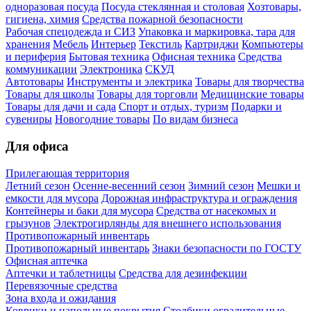
одноразовая посуда
Посуда стеклянная и столовая
Хозтовары,
гигиена, химия
Средства пожарной безопасности
Рабочая спецодежда и СИЗ
Упаковка и маркировка, тара для
хранения
Мебель
Интерьер
Текстиль
Картриджи
Компьютеры
и периферия
Бытовая техника
Офисная техника
Средства
коммуникации
Электроника
СКУД
Автотовары
Инструменты и электрика
Товары для творчества
Товары для школы
Товары для торговли
Медицинские товары
Товары для дачи и сада
Спорт и отдых, туризм
Подарки и
сувениры
Новогодние товары
По видам бизнеса
Для офиса
Прилегающая территория
Летний сезон
Осенне-весенний сезон
Зимний сезон
Мешки и
емкости для мусора
Дорожная инфраструктура и ограждения
Контейнеры и баки для мусора
Средства от насекомых и
грызунов
Электрогирлянды для внешнего использования
Противопожарный инвентарь
Противопожарный инвентарь
Знаки безопасности по ГОСТУ
Офисная аптечка
Аптечки и таблетницы
Средства для дезинфекции
Перевязочные средства
Зона входа и ожидания
Коврики и напольные покрытия
Столбики оградительные,