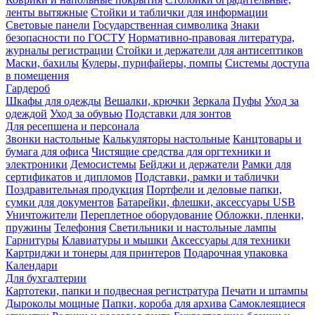
ленты вытяжные
Стойки и таблички для информации
Световые панели
Государственная символика
Знаки
безопасности по ГОСТУ
Нормативно-правовая литература,
журналы регистрации
Стойки и держатели для антисептиков
Маски, бахилы
Кулеры, пурифайеры, помпы
Системы доступа
в помещения
Гардероб
Шкафы для одежды
Вешалки, крючки
Зеркала
Пуфы
Уход за
одеждой
Уход за обувью
Подставки для зонтов
Для ресепшена и персонала
Звонки настольные
Калькуляторы настольные
Канцтовары и
бумага для офиса
Чистящие средства для оргтехники и
электроники
Демосистемы
Бейджи и держатели
Рамки для
сертификатов и дипломов
Подставки, рамки и таблички
Поздравительная продукция
Портфели и деловые папки,
сумки для документов
Батарейки, флешки, аксессуары USB
Уничтожители
Переплетное оборудование
Обложки, пленки,
пружины
Телефония
Светильники и настольные лампы
Гарнитуры
Клавиатуры и мышки
Аксессуары для техники
Картриджи и тонеры для принтеров
Подарочная упаковка
Календари
Для бухгалтерии
Картотеки, папки и подвесная регистратура
Печати и штампы
Дыроколы мощные
Папки, короба для архива
Самоклеящиеся