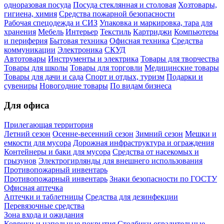
одноразовая посуда
Посуда стеклянная и столовая
Хозтовары,
гигиена, химия
Средства пожарной безопасности
Рабочая спецодежда и СИЗ
Упаковка и маркировка, тара для
хранения
Мебель
Интерьер
Текстиль
Картриджи
Компьютеры
и периферия
Бытовая техника
Офисная техника
Средства
коммуникации
Электроника
СКУД
Автотовары
Инструменты и электрика
Товары для творчества
Товары для школы
Товары для торговли
Медицинские товары
Товары для дачи и сада
Спорт и отдых, туризм
Подарки и
сувениры
Новогодние товары
По видам бизнеса
Для офиса
Прилегающая территория
Летний сезон
Осенне-весенний сезон
Зимний сезон
Мешки и
емкости для мусора
Дорожная инфраструктура и ограждения
Контейнеры и баки для мусора
Средства от насекомых и
грызунов
Электрогирлянды для внешнего использования
Противопожарный инвентарь
Противопожарный инвентарь
Знаки безопасности по ГОСТУ
Офисная аптечка
Аптечки и таблетницы
Средства для дезинфекции
Перевязочные средства
Зона входа и ожидания
Коврики и напольные покрытия
Столбики оградительные,