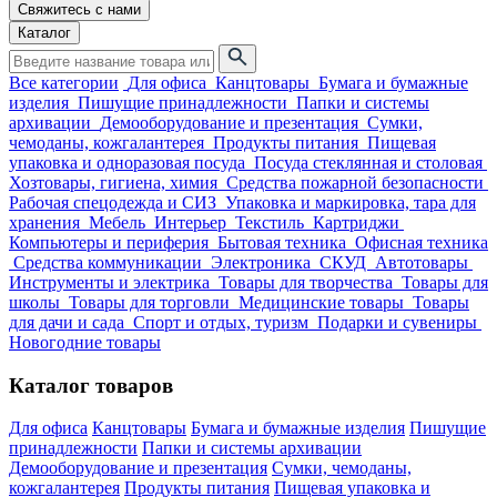
Свяжитесь с нами
Каталог
Все категории
Для офиса
Канцтовары
Бумага и бумажные
изделия
Пишущие принадлежности
Папки и системы
архивации
Демооборудование и презентация
Сумки,
чемоданы, кожгалантерея
Продукты питания
Пищевая
упаковка и одноразовая посуда
Посуда стеклянная и столовая
Хозтовары, гигиена, химия
Средства пожарной безопасности
Рабочая спецодежда и СИЗ
Упаковка и маркировка, тара для
хранения
Мебель
Интерьер
Текстиль
Картриджи
Компьютеры и периферия
Бытовая техника
Офисная техника
Средства коммуникации
Электроника
СКУД
Автотовары
Инструменты и электрика
Товары для творчества
Товары для
школы
Товары для торговли
Медицинские товары
Товары
для дачи и сада
Спорт и отдых, туризм
Подарки и сувениры
Новогодние товары
Каталог товаров
Для офиса
Канцтовары
Бумага и бумажные изделия
Пишущие
принадлежности
Папки и системы архивации
Демооборудование и презентация
Сумки, чемоданы,
кожгалантерея
Продукты питания
Пищевая упаковка и