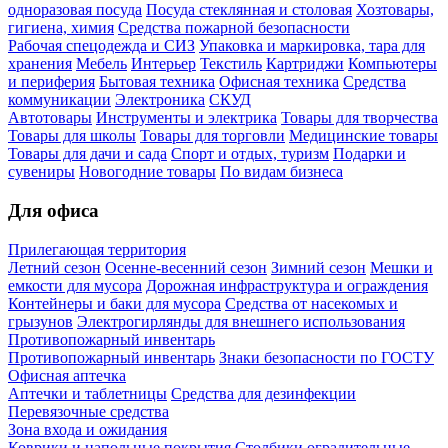
одноразовая посуда
Посуда стеклянная и столовая
Хозтовары,
гигиена, химия
Средства пожарной безопасности
Рабочая спецодежда и СИЗ
Упаковка и маркировка, тара для
хранения
Мебель
Интерьер
Текстиль
Картриджи
Компьютеры
и периферия
Бытовая техника
Офисная техника
Средства
коммуникации
Электроника
СКУД
Автотовары
Инструменты и электрика
Товары для творчества
Товары для школы
Товары для торговли
Медицинские товары
Товары для дачи и сада
Спорт и отдых, туризм
Подарки и
сувениры
Новогодние товары
По видам бизнеса
Для офиса
Прилегающая территория
Летний сезон
Осенне-весенний сезон
Зимний сезон
Мешки и
емкости для мусора
Дорожная инфраструктура и ограждения
Контейнеры и баки для мусора
Средства от насекомых и
грызунов
Электрогирлянды для внешнего использования
Противопожарный инвентарь
Противопожарный инвентарь
Знаки безопасности по ГОСТУ
Офисная аптечка
Аптечки и таблетницы
Средства для дезинфекции
Перевязочные средства
Зона входа и ожидания
Коврики и напольные покрытия
Столбики оградительные,