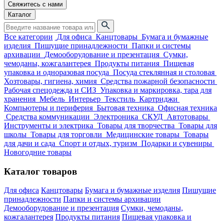
Свяжитесь с нами
Каталог
Все категории
Для офиса
Канцтовары
Бумага и бумажные
изделия
Пишущие принадлежности
Папки и системы
архивации
Демооборудование и презентация
Сумки,
чемоданы, кожгалантерея
Продукты питания
Пищевая
упаковка и одноразовая посуда
Посуда стеклянная и столовая
Хозтовары, гигиена, химия
Средства пожарной безопасности
Рабочая спецодежда и СИЗ
Упаковка и маркировка, тара для
хранения
Мебель
Интерьер
Текстиль
Картриджи
Компьютеры и периферия
Бытовая техника
Офисная техника
Средства коммуникации
Электроника
СКУД
Автотовары
Инструменты и электрика
Товары для творчества
Товары для
школы
Товары для торговли
Медицинские товары
Товары
для дачи и сада
Спорт и отдых, туризм
Подарки и сувениры
Новогодние товары
Каталог товаров
Для офиса
Канцтовары
Бумага и бумажные изделия
Пишущие
принадлежности
Папки и системы архивации
Демооборудование и презентация
Сумки, чемоданы,
кожгалантерея
Продукты питания
Пищевая упаковка и