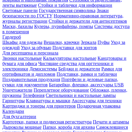
ленты вытяжные
Стойки и таблички для информации
Световые панели
Государственная символика
Знаки
безопасности по ГОСТУ
Нормативно-правовая литература,
журналы регистрации
Стойки и держатели для антисептиков
Маски, бахилы
Кулеры, пурифайеры, помпы
Системы доступа
в помещения
Гардероб
Шкафы для одежды
Вешалки, крючки
Зеркала
Пуфы
Уход за
одеждой
Уход за обувью
Подставки для зонтов
Для ресепшена и персонала
Звонки настольные
Калькуляторы настольные
Канцтовары и
бумага для офиса
Чистящие средства для оргтехники и
электроники
Демосистемы
Бейджи и держатели
Рамки для
сертификатов и дипломов
Подставки, рамки и таблички
Поздравительная продукция
Портфели и деловые папки,
сумки для документов
Батарейки, флешки, аксессуары USB
Уничтожители
Переплетное оборудование
Обложки, пленки,
пружины
Телефония
Светильники и настольные лампы
Гарнитуры
Клавиатуры и мышки
Аксессуары для техники
Картриджи и тонеры для принтеров
Подарочная упаковка
Календари
Для бухгалтерии
Картотеки, папки и подвесная регистратура
Печати и штампы
Дыроколы мощные
Папки, короба для архива
Самоклеящиеся