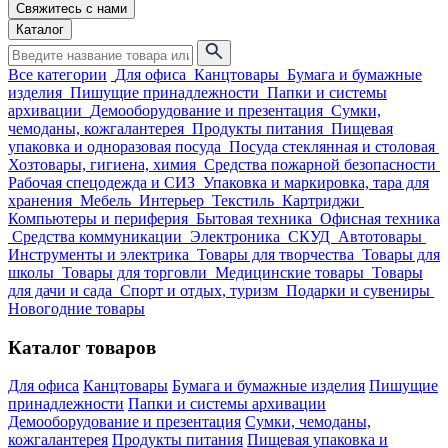
Свяжитесь с нами
Каталог
Все категории
Для офиса
Канцтовары
Бумага и бумажные
изделия
Пишущие принадлежности
Папки и системы
архивации
Демооборудование и презентация
Сумки,
чемоданы, кожгалантерея
Продукты питания
Пищевая
упаковка и одноразовая посуда
Посуда стеклянная и столовая
Хозтовары, гигиена, химия
Средства пожарной безопасности
Рабочая спецодежда и СИЗ
Упаковка и маркировка, тара для
хранения
Мебель
Интерьер
Текстиль
Картриджи
Компьютеры и периферия
Бытовая техника
Офисная техника
Средства коммуникации
Электроника
СКУД
Автотовары
Инструменты и электрика
Товары для творчества
Товары для
школы
Товары для торговли
Медицинские товары
Товары
для дачи и сада
Спорт и отдых, туризм
Подарки и сувениры
Новогодние товары
Каталог товаров
Для офиса
Канцтовары
Бумага и бумажные изделия
Пишущие
принадлежности
Папки и системы архивации
Демооборудование и презентация
Сумки, чемоданы,
кожгалантерея
Продукты питания
Пищевая упаковка и