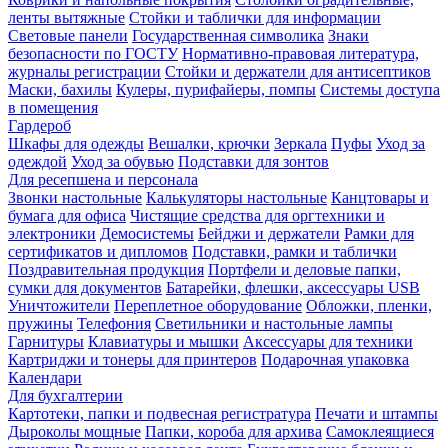
ленты вытяжные
Стойки и таблички для информации
Световые панели
Государственная символика
Знаки
безопасности по ГОСТУ
Нормативно-правовая литература,
журналы регистрации
Стойки и держатели для антисептиков
Маски, бахилы
Кулеры, пурифайеры, помпы
Системы доступа
в помещения
Гардероб
Шкафы для одежды
Вешалки, крючки
Зеркала
Пуфы
Уход за
одеждой
Уход за обувью
Подставки для зонтов
Для ресепшена и персонала
Звонки настольные
Калькуляторы настольные
Канцтовары и
бумага для офиса
Чистящие средства для оргтехники и
электроники
Демосистемы
Бейджи и держатели
Рамки для
сертификатов и дипломов
Подставки, рамки и таблички
Поздравительная продукция
Портфели и деловые папки,
сумки для документов
Батарейки, флешки, аксессуары USB
Уничтожители
Переплетное оборудование
Обложки, пленки,
пружины
Телефония
Светильники и настольные лампы
Гарнитуры
Клавиатуры и мышки
Аксессуары для техники
Картриджи и тонеры для принтеров
Подарочная упаковка
Календари
Для бухгалтерии
Картотеки, папки и подвесная регистратура
Печати и штампы
Дыроколы мощные
Папки, короба для архива
Самоклеящиеся