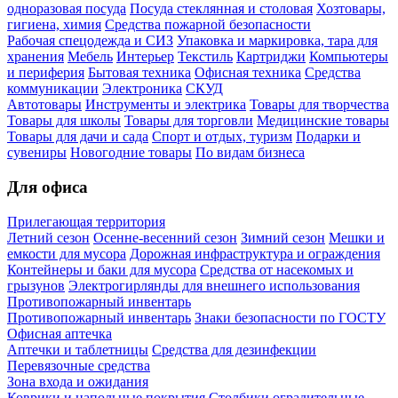
одноразовая посуда
Посуда стеклянная и столовая
Хозтовары,
гигиена, химия
Средства пожарной безопасности
Рабочая спецодежда и СИЗ
Упаковка и маркировка, тара для
хранения
Мебель
Интерьер
Текстиль
Картриджи
Компьютеры
и периферия
Бытовая техника
Офисная техника
Средства
коммуникации
Электроника
СКУД
Автотовары
Инструменты и электрика
Товары для творчества
Товары для школы
Товары для торговли
Медицинские товары
Товары для дачи и сада
Спорт и отдых, туризм
Подарки и
сувениры
Новогодние товары
По видам бизнеса
Для офиса
Прилегающая территория
Летний сезон
Осенне-весенний сезон
Зимний сезон
Мешки и
емкости для мусора
Дорожная инфраструктура и ограждения
Контейнеры и баки для мусора
Средства от насекомых и
грызунов
Электрогирлянды для внешнего использования
Противопожарный инвентарь
Противопожарный инвентарь
Знаки безопасности по ГОСТУ
Офисная аптечка
Аптечки и таблетницы
Средства для дезинфекции
Перевязочные средства
Зона входа и ожидания
Коврики и напольные покрытия
Столбики оградительные,