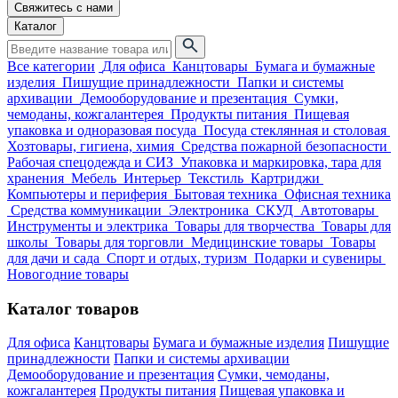
Свяжитесь с нами
Каталог
Все категории
Для офиса
Канцтовары
Бумага и бумажные
изделия
Пишущие принадлежности
Папки и системы
архивации
Демооборудование и презентация
Сумки,
чемоданы, кожгалантерея
Продукты питания
Пищевая
упаковка и одноразовая посуда
Посуда стеклянная и столовая
Хозтовары, гигиена, химия
Средства пожарной безопасности
Рабочая спецодежда и СИЗ
Упаковка и маркировка, тара для
хранения
Мебель
Интерьер
Текстиль
Картриджи
Компьютеры и периферия
Бытовая техника
Офисная техника
Средства коммуникации
Электроника
СКУД
Автотовары
Инструменты и электрика
Товары для творчества
Товары для
школы
Товары для торговли
Медицинские товары
Товары
для дачи и сада
Спорт и отдых, туризм
Подарки и сувениры
Новогодние товары
Каталог товаров
Для офиса
Канцтовары
Бумага и бумажные изделия
Пишущие
принадлежности
Папки и системы архивации
Демооборудование и презентация
Сумки, чемоданы,
кожгалантерея
Продукты питания
Пищевая упаковка и