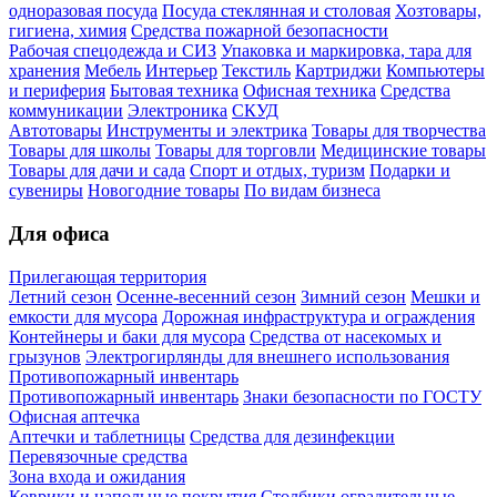
одноразовая посуда
Посуда стеклянная и столовая
Хозтовары,
гигиена, химия
Средства пожарной безопасности
Рабочая спецодежда и СИЗ
Упаковка и маркировка, тара для
хранения
Мебель
Интерьер
Текстиль
Картриджи
Компьютеры
и периферия
Бытовая техника
Офисная техника
Средства
коммуникации
Электроника
СКУД
Автотовары
Инструменты и электрика
Товары для творчества
Товары для школы
Товары для торговли
Медицинские товары
Товары для дачи и сада
Спорт и отдых, туризм
Подарки и
сувениры
Новогодние товары
По видам бизнеса
Для офиса
Прилегающая территория
Летний сезон
Осенне-весенний сезон
Зимний сезон
Мешки и
емкости для мусора
Дорожная инфраструктура и ограждения
Контейнеры и баки для мусора
Средства от насекомых и
грызунов
Электрогирлянды для внешнего использования
Противопожарный инвентарь
Противопожарный инвентарь
Знаки безопасности по ГОСТУ
Офисная аптечка
Аптечки и таблетницы
Средства для дезинфекции
Перевязочные средства
Зона входа и ожидания
Коврики и напольные покрытия
Столбики оградительные,