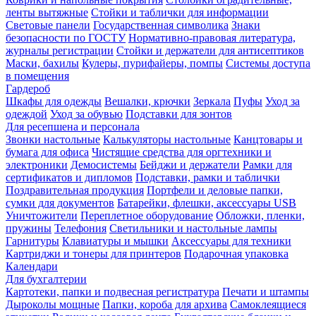
ленты вытяжные
Стойки и таблички для информации
Световые панели
Государственная символика
Знаки
безопасности по ГОСТУ
Нормативно-правовая литература,
журналы регистрации
Стойки и держатели для антисептиков
Маски, бахилы
Кулеры, пурифайеры, помпы
Системы доступа
в помещения
Гардероб
Шкафы для одежды
Вешалки, крючки
Зеркала
Пуфы
Уход за
одеждой
Уход за обувью
Подставки для зонтов
Для ресепшена и персонала
Звонки настольные
Калькуляторы настольные
Канцтовары и
бумага для офиса
Чистящие средства для оргтехники и
электроники
Демосистемы
Бейджи и держатели
Рамки для
сертификатов и дипломов
Подставки, рамки и таблички
Поздравительная продукция
Портфели и деловые папки,
сумки для документов
Батарейки, флешки, аксессуары USB
Уничтожители
Переплетное оборудование
Обложки, пленки,
пружины
Телефония
Светильники и настольные лампы
Гарнитуры
Клавиатуры и мышки
Аксессуары для техники
Картриджи и тонеры для принтеров
Подарочная упаковка
Календари
Для бухгалтерии
Картотеки, папки и подвесная регистратура
Печати и штампы
Дыроколы мощные
Папки, короба для архива
Самоклеящиеся