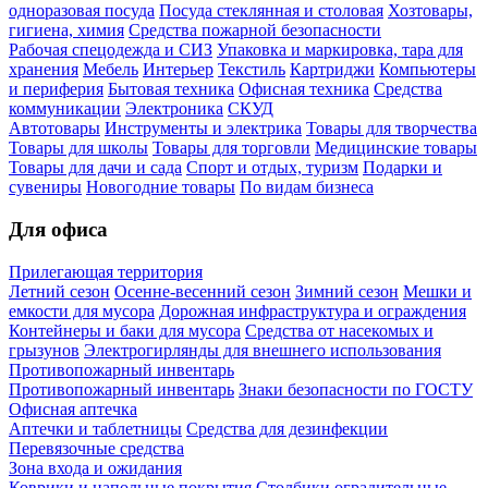
одноразовая посуда
Посуда стеклянная и столовая
Хозтовары,
гигиена, химия
Средства пожарной безопасности
Рабочая спецодежда и СИЗ
Упаковка и маркировка, тара для
хранения
Мебель
Интерьер
Текстиль
Картриджи
Компьютеры
и периферия
Бытовая техника
Офисная техника
Средства
коммуникации
Электроника
СКУД
Автотовары
Инструменты и электрика
Товары для творчества
Товары для школы
Товары для торговли
Медицинские товары
Товары для дачи и сада
Спорт и отдых, туризм
Подарки и
сувениры
Новогодние товары
По видам бизнеса
Для офиса
Прилегающая территория
Летний сезон
Осенне-весенний сезон
Зимний сезон
Мешки и
емкости для мусора
Дорожная инфраструктура и ограждения
Контейнеры и баки для мусора
Средства от насекомых и
грызунов
Электрогирлянды для внешнего использования
Противопожарный инвентарь
Противопожарный инвентарь
Знаки безопасности по ГОСТУ
Офисная аптечка
Аптечки и таблетницы
Средства для дезинфекции
Перевязочные средства
Зона входа и ожидания
Коврики и напольные покрытия
Столбики оградительные,