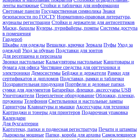
ленты вытяжные
Стойки и таблички для информации
Световые панели
Государственная символика
Знаки
безопасности по ГОСТУ
Нормативно-правовая литература,
журналы регистрации
Стойки и держатели для антисептиков
Маски, бахилы
Кулеры, пурифайеры, помпы
Системы доступа
в помещения
Гардероб
Шкафы для одежды
Вешалки, крючки
Зеркала
Пуфы
Уход за
одеждой
Уход за обувью
Подставки для зонтов
Для ресепшена и персонала
Звонки настольные
Калькуляторы настольные
Канцтовары и
бумага для офиса
Чистящие средства для оргтехники и
электроники
Демосистемы
Бейджи и держатели
Рамки для
сертификатов и дипломов
Подставки, рамки и таблички
Поздравительная продукция
Портфели и деловые папки,
сумки для документов
Батарейки, флешки, аксессуары USB
Уничтожители
Переплетное оборудование
Обложки, пленки,
пружины
Телефония
Светильники и настольные лампы
Гарнитуры
Клавиатуры и мышки
Аксессуары для техники
Картриджи и тонеры для принтеров
Подарочная упаковка
Календари
Для бухгалтерии
Картотеки, папки и подвесная регистратура
Печати и штампы
Дыроколы мощные
Папки, короба для архива
Самоклеящиеся