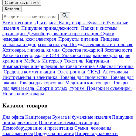
Свяжитесь с нами
Каталог
Все категории
Для офиса
Канцтовары
Бумага и бумажные
изделия
Пишущие принадлежности
Папки и системы
архивации
Демооборудование и презентация
Сумки,
чемоданы, кожгалантерея
Продукты питания
Пищевая
упаковка и одноразовая посуда
Посуда стеклянная и столовая
Хозтовары, гигиена, химия
Средства пожарной безопасности
Рабочая спецодежда и СИЗ
Упаковка и маркировка, тара для
хранения
Мебель
Интерьер
Текстиль
Картриджи
Компьютеры и периферия
Бытовая техника
Офисная техника
Средства коммуникации
Электроника
СКУД
Автотовары
Инструменты и электрика
Товары для творчества
Товары для
школы
Товары для торговли
Медицинские товары
Товары
для дачи и сада
Спорт и отдых, туризм
Подарки и сувениры
Новогодние товары
Каталог товаров
Для офиса
Канцтовары
Бумага и бумажные изделия
Пишущие
принадлежности
Папки и системы архивации
Демооборудование и презентация
Сумки, чемоданы,
кожгалантерея
Продукты питания
Пищевая упаковка и