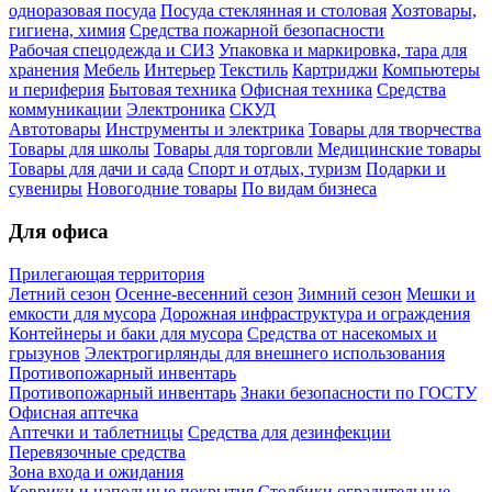
одноразовая посуда
Посуда стеклянная и столовая
Хозтовары,
гигиена, химия
Средства пожарной безопасности
Рабочая спецодежда и СИЗ
Упаковка и маркировка, тара для
хранения
Мебель
Интерьер
Текстиль
Картриджи
Компьютеры
и периферия
Бытовая техника
Офисная техника
Средства
коммуникации
Электроника
СКУД
Автотовары
Инструменты и электрика
Товары для творчества
Товары для школы
Товары для торговли
Медицинские товары
Товары для дачи и сада
Спорт и отдых, туризм
Подарки и
сувениры
Новогодние товары
По видам бизнеса
Для офиса
Прилегающая территория
Летний сезон
Осенне-весенний сезон
Зимний сезон
Мешки и
емкости для мусора
Дорожная инфраструктура и ограждения
Контейнеры и баки для мусора
Средства от насекомых и
грызунов
Электрогирлянды для внешнего использования
Противопожарный инвентарь
Противопожарный инвентарь
Знаки безопасности по ГОСТУ
Офисная аптечка
Аптечки и таблетницы
Средства для дезинфекции
Перевязочные средства
Зона входа и ожидания
Коврики и напольные покрытия
Столбики оградительные,