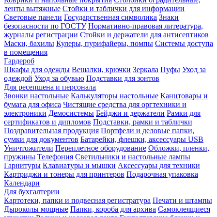
ленты вытяжные
Стойки и таблички для информации
Световые панели
Государственная символика
Знаки
безопасности по ГОСТУ
Нормативно-правовая литература,
журналы регистрации
Стойки и держатели для антисептиков
Маски, бахилы
Кулеры, пурифайеры, помпы
Системы доступа
в помещения
Гардероб
Шкафы для одежды
Вешалки, крючки
Зеркала
Пуфы
Уход за
одеждой
Уход за обувью
Подставки для зонтов
Для ресепшена и персонала
Звонки настольные
Калькуляторы настольные
Канцтовары и
бумага для офиса
Чистящие средства для оргтехники и
электроники
Демосистемы
Бейджи и держатели
Рамки для
сертификатов и дипломов
Подставки, рамки и таблички
Поздравительная продукция
Портфели и деловые папки,
сумки для документов
Батарейки, флешки, аксессуары USB
Уничтожители
Переплетное оборудование
Обложки, пленки,
пружины
Телефония
Светильники и настольные лампы
Гарнитуры
Клавиатуры и мышки
Аксессуары для техники
Картриджи и тонеры для принтеров
Подарочная упаковка
Календари
Для бухгалтерии
Картотеки, папки и подвесная регистратура
Печати и штампы
Дыроколы мощные
Папки, короба для архива
Самоклеящиеся