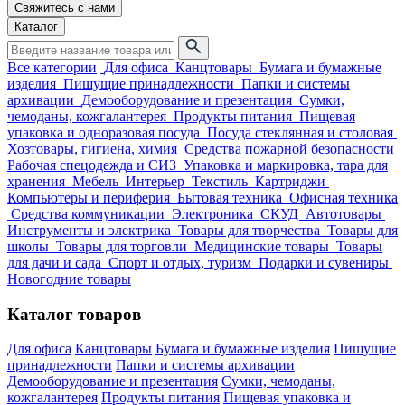
Свяжитесь с нами
Каталог
Все категории
Для офиса
Канцтовары
Бумага и бумажные
изделия
Пишущие принадлежности
Папки и системы
архивации
Демооборудование и презентация
Сумки,
чемоданы, кожгалантерея
Продукты питания
Пищевая
упаковка и одноразовая посуда
Посуда стеклянная и столовая
Хозтовары, гигиена, химия
Средства пожарной безопасности
Рабочая спецодежда и СИЗ
Упаковка и маркировка, тара для
хранения
Мебель
Интерьер
Текстиль
Картриджи
Компьютеры и периферия
Бытовая техника
Офисная техника
Средства коммуникации
Электроника
СКУД
Автотовары
Инструменты и электрика
Товары для творчества
Товары для
школы
Товары для торговли
Медицинские товары
Товары
для дачи и сада
Спорт и отдых, туризм
Подарки и сувениры
Новогодние товары
Каталог товаров
Для офиса
Канцтовары
Бумага и бумажные изделия
Пишущие
принадлежности
Папки и системы архивации
Демооборудование и презентация
Сумки, чемоданы,
кожгалантерея
Продукты питания
Пищевая упаковка и