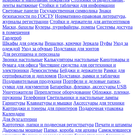
ленты вытяжные
Стойки и таблички для информации
Световые панели
Государственная символика
Знаки
безопасности по ГОСТУ
Нормативно-правовая литература,
журналы регистрации
Стойки и держатели для антисептиков
Маски, бахилы
Кулеры, пурифайеры, помпы
Системы доступа
в помещения
Гардероб
Шкафы для одежды
Вешалки, крючки
Зеркала
Пуфы
Уход за
одеждой
Уход за обувью
Подставки для зонтов
Для ресепшена и персонала
Звонки настольные
Калькуляторы настольные
Канцтовары и
бумага для офиса
Чистящие средства для оргтехники и
электроники
Демосистемы
Бейджи и держатели
Рамки для
сертификатов и дипломов
Подставки, рамки и таблички
Поздравительная продукция
Портфели и деловые папки,
сумки для документов
Батарейки, флешки, аксессуары USB
Уничтожители
Переплетное оборудование
Обложки, пленки,
пружины
Телефония
Светильники и настольные лампы
Гарнитуры
Клавиатуры и мышки
Аксессуары для техники
Картриджи и тонеры для принтеров
Подарочная упаковка
Календари
Для бухгалтерии
Картотеки, папки и подвесная регистратура
Печати и штампы
Дыроколы мощные
Папки, короба для архива
Самоклеящиеся