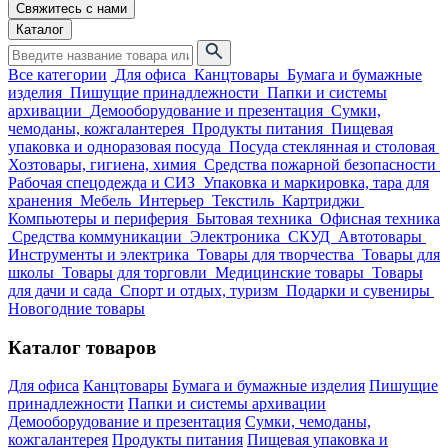
Свяжитесь с нами
Каталог
Все категории
Для офиса
Канцтовары
Бумага и бумажные
изделия
Пишущие принадлежности
Папки и системы
архивации
Демооборудование и презентация
Сумки,
чемоданы, кожгалантерея
Продукты питания
Пищевая
упаковка и одноразовая посуда
Посуда стеклянная и столовая
Хозтовары, гигиена, химия
Средства пожарной безопасности
Рабочая спецодежда и СИЗ
Упаковка и маркировка, тара для
хранения
Мебель
Интерьер
Текстиль
Картриджи
Компьютеры и периферия
Бытовая техника
Офисная техника
Средства коммуникации
Электроника
СКУД
Автотовары
Инструменты и электрика
Товары для творчества
Товары для
школы
Товары для торговли
Медицинские товары
Товары
для дачи и сада
Спорт и отдых, туризм
Подарки и сувениры
Новогодние товары
Каталог товаров
Для офиса
Канцтовары
Бумага и бумажные изделия
Пишущие
принадлежности
Папки и системы архивации
Демооборудование и презентация
Сумки, чемоданы,
кожгалантерея
Продукты питания
Пищевая упаковка и