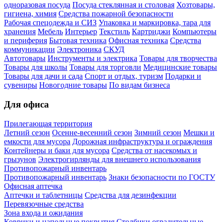
одноразовая посуда
Посуда стеклянная и столовая
Хозтовары,
гигиена, химия
Средства пожарной безопасности
Рабочая спецодежда и СИЗ
Упаковка и маркировка, тара для
хранения
Мебель
Интерьер
Текстиль
Картриджи
Компьютеры
и периферия
Бытовая техника
Офисная техника
Средства
коммуникации
Электроника
СКУД
Автотовары
Инструменты и электрика
Товары для творчества
Товары для школы
Товары для торговли
Медицинские товары
Товары для дачи и сада
Спорт и отдых, туризм
Подарки и
сувениры
Новогодние товары
По видам бизнеса
Для офиса
Прилегающая территория
Летний сезон
Осенне-весенний сезон
Зимний сезон
Мешки и
емкости для мусора
Дорожная инфраструктура и ограждения
Контейнеры и баки для мусора
Средства от насекомых и
грызунов
Электрогирлянды для внешнего использования
Противопожарный инвентарь
Противопожарный инвентарь
Знаки безопасности по ГОСТУ
Офисная аптечка
Аптечки и таблетницы
Средства для дезинфекции
Перевязочные средства
Зона входа и ожидания
Коврики и напольные покрытия
Столбики оградительные,