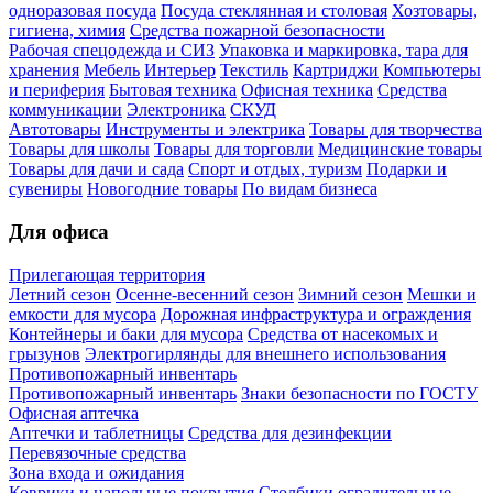
одноразовая посуда
Посуда стеклянная и столовая
Хозтовары,
гигиена, химия
Средства пожарной безопасности
Рабочая спецодежда и СИЗ
Упаковка и маркировка, тара для
хранения
Мебель
Интерьер
Текстиль
Картриджи
Компьютеры
и периферия
Бытовая техника
Офисная техника
Средства
коммуникации
Электроника
СКУД
Автотовары
Инструменты и электрика
Товары для творчества
Товары для школы
Товары для торговли
Медицинские товары
Товары для дачи и сада
Спорт и отдых, туризм
Подарки и
сувениры
Новогодние товары
По видам бизнеса
Для офиса
Прилегающая территория
Летний сезон
Осенне-весенний сезон
Зимний сезон
Мешки и
емкости для мусора
Дорожная инфраструктура и ограждения
Контейнеры и баки для мусора
Средства от насекомых и
грызунов
Электрогирлянды для внешнего использования
Противопожарный инвентарь
Противопожарный инвентарь
Знаки безопасности по ГОСТУ
Офисная аптечка
Аптечки и таблетницы
Средства для дезинфекции
Перевязочные средства
Зона входа и ожидания
Коврики и напольные покрытия
Столбики оградительные,