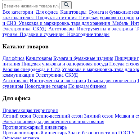
Все категории
Для офиса
Канцтовары
Бумага и бумажные из
кожгалантерея
Продукты питания
Пищевая упаковка и однора
и СИЗ
Упаковка и маркировка, тара для хранения
Мебель
Инт
Электроника
СКУД
Автотовары
Инструменты и электрика
Т
туризм
Подарки и сувениры
Новогодние товары
Каталог товаров
Для офиса
Канцтовары
Бумага и бумажные изделия
Пишущие п
питания
Пищевая упаковка и одноразовая посуда
Посуда стекля
Рабочая спецодежда и СИЗ
Упаковка и маркировка, тара для х
коммуникации
Электроника
СКУД
Автотовары
Инструменты и электрика
Товары для творчества
сувениры
Новогодние товары
По видам бизнеса
Для офиса
Прилегающая территория
Летний сезон
Осенне-весенний сезон
Зимний сезон
Мешки и ем
Электрогирлянды для внешнего использования
Противопожарный инвентарь
Противопожарный инвентарь
Знаки безопасности по ГОСТУ
Офисная аптечка