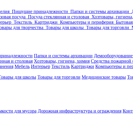
делия
Пишущие принадлежности
Папки и системы архивации
зовая посуда
Посуда стеклянная и столовая
Хозтовары, гигиена
ерьер
Текстиль
Картриджи
Компьютеры и периферия
Бытовая
овары для творчества
Товары для школы
Товары для торговли
ринадлежности
Папки и системы архивации
Демооборудование
нная и столовая
Хозтовары, гигиена, химия
Средства пожарной 
ранения
Мебель
Интерьер
Текстиль
Картриджи
Компьютеры и пе
Товары для школы
Товары для торговли
Медицинские товары
То
кости для мусора
Дорожная инфраструктура и ограждения
Конт