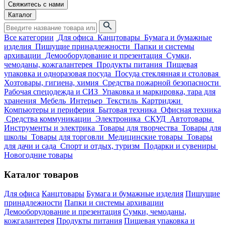
Свяжитесь с нами
Каталог
Все категории
Для офиса
Канцтовары
Бумага и бумажные
изделия
Пишущие принадлежности
Папки и системы
архивации
Демооборудование и презентация
Сумки,
чемоданы, кожгалантерея
Продукты питания
Пищевая
упаковка и одноразовая посуда
Посуда стеклянная и столовая
Хозтовары, гигиена, химия
Средства пожарной безопасности
Рабочая спецодежда и СИЗ
Упаковка и маркировка, тара для
хранения
Мебель
Интерьер
Текстиль
Картриджи
Компьютеры и периферия
Бытовая техника
Офисная техника
Средства коммуникации
Электроника
СКУД
Автотовары
Инструменты и электрика
Товары для творчества
Товары для
школы
Товары для торговли
Медицинские товары
Товары
для дачи и сада
Спорт и отдых, туризм
Подарки и сувениры
Новогодние товары
Каталог товаров
Для офиса
Канцтовары
Бумага и бумажные изделия
Пишущие
принадлежности
Папки и системы архивации
Демооборудование и презентация
Сумки, чемоданы,
кожгалантерея
Продукты питания
Пищевая упаковка и