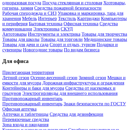
одноразовая посуда
Посуда стеклянная и столовая
Хозтовары,
гигиена, химия
Средства пожарной безопасности
Рабочая спецодежда и СИЗ
Упаковка и маркировка, тара для
хранения
Мебель
Интерьер
Текстиль
Картриджи
Компьютеры
и периферия
Бытовая техника
Офисная техника
Средства
коммуникации
Электроника
СКУД
Автотовары
Инструменты и электрика
Товары для творчества
Товары для школы
Товары для торговли
Медицинские товары
Товары для дачи и сада
Спорт и отдых, туризм
Подарки и
сувениры
Новогодние товары
По видам бизнеса
Для офиса
Прилегающая территория
Летний сезон
Осенне-весенний сезон
Зимний сезон
Мешки и
емкости для мусора
Дорожная инфраструктура и ограждения
Контейнеры и баки для мусора
Средства от насекомых и
грызунов
Электрогирлянды для внешнего использования
Противопожарный инвентарь
Противопожарный инвентарь
Знаки безопасности по ГОСТУ
Офисная аптечка
Аптечки и таблетницы
Средства для дезинфекции
Перевязочные средства
Зона входа и ожидания
Коврики и напольные покрытия
Столбики оградительные,