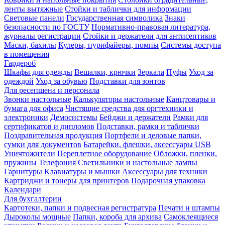
ленты вытяжные
Стойки и таблички для информации
Световые панели
Государственная символика
Знаки
безопасности по ГОСТУ
Нормативно-правовая литература,
журналы регистрации
Стойки и держатели для антисептиков
Маски, бахилы
Кулеры, пурифайеры, помпы
Системы доступа
в помещения
Гардероб
Шкафы для одежды
Вешалки, крючки
Зеркала
Пуфы
Уход за
одеждой
Уход за обувью
Подставки для зонтов
Для ресепшена и персонала
Звонки настольные
Калькуляторы настольные
Канцтовары и
бумага для офиса
Чистящие средства для оргтехники и
электроники
Демосистемы
Бейджи и держатели
Рамки для
сертификатов и дипломов
Подставки, рамки и таблички
Поздравительная продукция
Портфели и деловые папки,
сумки для документов
Батарейки, флешки, аксессуары USB
Уничтожители
Переплетное оборудование
Обложки, пленки,
пружины
Телефония
Светильники и настольные лампы
Гарнитуры
Клавиатуры и мышки
Аксессуары для техники
Картриджи и тонеры для принтеров
Подарочная упаковка
Календари
Для бухгалтерии
Картотеки, папки и подвесная регистратура
Печати и штампы
Дыроколы мощные
Папки, короба для архива
Самоклеящиеся