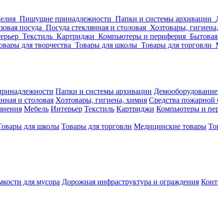
делия
Пишущие принадлежности
Папки и системы архивации
зовая посуда
Посуда стеклянная и столовая
Хозтовары, гигиена
ерьер
Текстиль
Картриджи
Компьютеры и периферия
Бытовая
овары для творчества
Товары для школы
Товары для торговли
ринадлежности
Папки и системы архивации
Демооборудование
нная и столовая
Хозтовары, гигиена, химия
Средства пожарной 
ранения
Мебель
Интерьер
Текстиль
Картриджи
Компьютеры и пе
Товары для школы
Товары для торговли
Медицинские товары
То
кости для мусора
Дорожная инфраструктура и ограждения
Конт