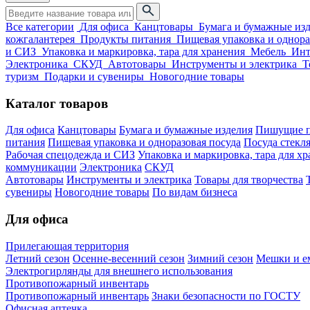
Все категории
Для офиса
Канцтовары
Бумага и бумажные из
кожгалантерея
Продукты питания
Пищевая упаковка и однора
и СИЗ
Упаковка и маркировка, тара для хранения
Мебель
Инт
Электроника
СКУД
Автотовары
Инструменты и электрика
Т
туризм
Подарки и сувениры
Новогодние товары
Каталог товаров
Для офиса
Канцтовары
Бумага и бумажные изделия
Пишущие п
питания
Пищевая упаковка и одноразовая посуда
Посуда стекля
Рабочая спецодежда и СИЗ
Упаковка и маркировка, тара для х
коммуникации
Электроника
СКУД
Автотовары
Инструменты и электрика
Товары для творчества
сувениры
Новогодние товары
По видам бизнеса
Для офиса
Прилегающая территория
Летний сезон
Осенне-весенний сезон
Зимний сезон
Мешки и ем
Электрогирлянды для внешнего использования
Противопожарный инвентарь
Противопожарный инвентарь
Знаки безопасности по ГОСТУ
Офисная аптечка