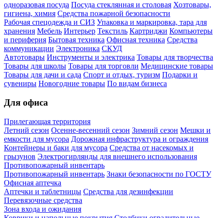
одноразовая посуда
Посуда стеклянная и столовая
Хозтовары,
гигиена, химия
Средства пожарной безопасности
Рабочая спецодежда и СИЗ
Упаковка и маркировка, тара для
хранения
Мебель
Интерьер
Текстиль
Картриджи
Компьютеры
и периферия
Бытовая техника
Офисная техника
Средства
коммуникации
Электроника
СКУД
Автотовары
Инструменты и электрика
Товары для творчества
Товары для школы
Товары для торговли
Медицинские товары
Товары для дачи и сада
Спорт и отдых, туризм
Подарки и
сувениры
Новогодние товары
По видам бизнеса
Для офиса
Прилегающая территория
Летний сезон
Осенне-весенний сезон
Зимний сезон
Мешки и
емкости для мусора
Дорожная инфраструктура и ограждения
Контейнеры и баки для мусора
Средства от насекомых и
грызунов
Электрогирлянды для внешнего использования
Противопожарный инвентарь
Противопожарный инвентарь
Знаки безопасности по ГОСТУ
Офисная аптечка
Аптечки и таблетницы
Средства для дезинфекции
Перевязочные средства
Зона входа и ожидания
Коврики и напольные покрытия
Столбики оградительные,