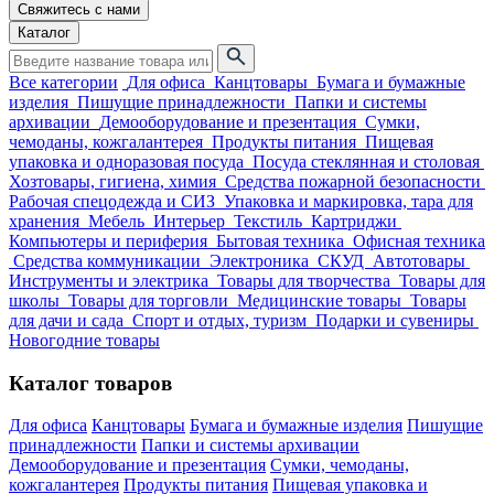
Свяжитесь с нами
Каталог
Все категории
Для офиса
Канцтовары
Бумага и бумажные
изделия
Пишущие принадлежности
Папки и системы
архивации
Демооборудование и презентация
Сумки,
чемоданы, кожгалантерея
Продукты питания
Пищевая
упаковка и одноразовая посуда
Посуда стеклянная и столовая
Хозтовары, гигиена, химия
Средства пожарной безопасности
Рабочая спецодежда и СИЗ
Упаковка и маркировка, тара для
хранения
Мебель
Интерьер
Текстиль
Картриджи
Компьютеры и периферия
Бытовая техника
Офисная техника
Средства коммуникации
Электроника
СКУД
Автотовары
Инструменты и электрика
Товары для творчества
Товары для
школы
Товары для торговли
Медицинские товары
Товары
для дачи и сада
Спорт и отдых, туризм
Подарки и сувениры
Новогодние товары
Каталог товаров
Для офиса
Канцтовары
Бумага и бумажные изделия
Пишущие
принадлежности
Папки и системы архивации
Демооборудование и презентация
Сумки, чемоданы,
кожгалантерея
Продукты питания
Пищевая упаковка и