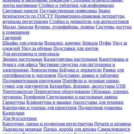
ленты вытяжные
Стойки и таблички для информации
Световые панели
Государственная символика
Знаки
безопасности по ГОСТУ
Нормативно-правовая литература,
журналы регистрации
Стойки и держатели для антисептиков
Маски, бахилы
Кулеры, пурифайеры, помпы
Системы доступа
в помещения
Гардероб
Шкафы для одежды
Вешалки, крючки
Зеркала
Пуфы
Уход за
одеждой
Уход за обувью
Подставки для зонтов
Для ресепшена и персонала
Звонки настольные
Калькуляторы настольные
Канцтовары и
бумага для офиса
Чистящие средства для оргтехники и
электроники
Демосистемы
Бейджи и держатели
Рамки для
сертификатов и дипломов
Подставки, рамки и таблички
Поздравительная продукция
Портфели и деловые папки,
сумки для документов
Батарейки, флешки, аксессуары USB
Уничтожители
Переплетное оборудование
Обложки, пленки,
пружины
Телефония
Светильники и настольные лампы
Гарнитуры
Клавиатуры и мышки
Аксессуары для техники
Картриджи и тонеры для принтеров
Подарочная упаковка
Календари
Для бухгалтерии
Картотеки, папки и подвесная регистратура
Печати и штампы
Дыроколы мощные
Папки, короба для архива
Самоклеящиеся