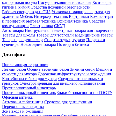
одноразовая посуда
Посуда стеклянная и столовая
Хозтовары,
гигиена, химия
Средства пожарной безопасности
Рабочая спецодежда и СИЗ
Упаковка и маркировка, тара для
хранения
Мебель
Интерьер
Текстиль
Картриджи
Компьютеры
и периферия
Бытовая техника
Офисная техника
Средства
коммуникации
Электроника
СКУД
Автотовары
Инструменты и электрика
Товары для творчества
Товары для школы
Товары для торговли
Медицинские товары
Товары для дачи и сада
Спорт и отдых, туризм
Подарки и
сувениры
Новогодние товары
По видам бизнеса
Для офиса
Прилегающая территория
Летний сезон
Осенне-весенний сезон
Зимний сезон
Мешки и
емкости для мусора
Дорожная инфраструктура и ограждения
Контейнеры и баки для мусора
Средства от насекомых и
грызунов
Электрогирлянды для внешнего использования
Противопожарный инвентарь
Противопожарный инвентарь
Знаки безопасности по ГОСТУ
Офисная аптечка
Аптечки и таблетницы
Средства для дезинфекции
Перевязочные средства
Зона входа и ожидания
Коврики и напольные покрытия
Столбики оградительные,