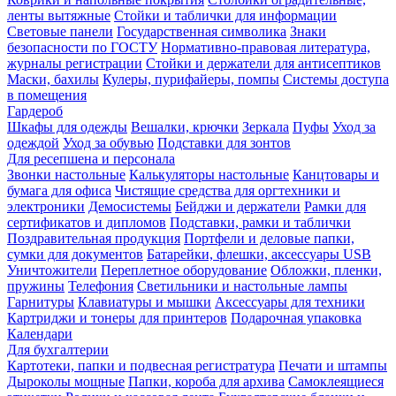
ленты вытяжные
Стойки и таблички для информации
Световые панели
Государственная символика
Знаки
безопасности по ГОСТУ
Нормативно-правовая литература,
журналы регистрации
Стойки и держатели для антисептиков
Маски, бахилы
Кулеры, пурифайеры, помпы
Системы доступа
в помещения
Гардероб
Шкафы для одежды
Вешалки, крючки
Зеркала
Пуфы
Уход за
одеждой
Уход за обувью
Подставки для зонтов
Для ресепшена и персонала
Звонки настольные
Калькуляторы настольные
Канцтовары и
бумага для офиса
Чистящие средства для оргтехники и
электроники
Демосистемы
Бейджи и держатели
Рамки для
сертификатов и дипломов
Подставки, рамки и таблички
Поздравительная продукция
Портфели и деловые папки,
сумки для документов
Батарейки, флешки, аксессуары USB
Уничтожители
Переплетное оборудование
Обложки, пленки,
пружины
Телефония
Светильники и настольные лампы
Гарнитуры
Клавиатуры и мышки
Аксессуары для техники
Картриджи и тонеры для принтеров
Подарочная упаковка
Календари
Для бухгалтерии
Картотеки, папки и подвесная регистратура
Печати и штампы
Дыроколы мощные
Папки, короба для архива
Самоклеящиеся