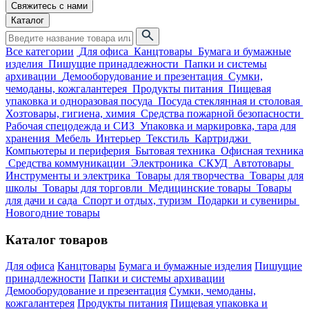
Свяжитесь с нами
Каталог
Все категории
Для офиса
Канцтовары
Бумага и бумажные
изделия
Пишущие принадлежности
Папки и системы
архивации
Демооборудование и презентация
Сумки,
чемоданы, кожгалантерея
Продукты питания
Пищевая
упаковка и одноразовая посуда
Посуда стеклянная и столовая
Хозтовары, гигиена, химия
Средства пожарной безопасности
Рабочая спецодежда и СИЗ
Упаковка и маркировка, тара для
хранения
Мебель
Интерьер
Текстиль
Картриджи
Компьютеры и периферия
Бытовая техника
Офисная техника
Средства коммуникации
Электроника
СКУД
Автотовары
Инструменты и электрика
Товары для творчества
Товары для
школы
Товары для торговли
Медицинские товары
Товары
для дачи и сада
Спорт и отдых, туризм
Подарки и сувениры
Новогодние товары
Каталог товаров
Для офиса
Канцтовары
Бумага и бумажные изделия
Пишущие
принадлежности
Папки и системы архивации
Демооборудование и презентация
Сумки, чемоданы,
кожгалантерея
Продукты питания
Пищевая упаковка и