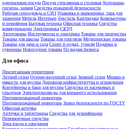
одноразовая посуда
Посуда стеклянная и столовая
Хозтовары,
гигиена, химия
Средства пожарной безопасности
Рабочая спецодежда и СИЗ
Упаковка и маркировка, тара для
хранения
Мебель
Интерьер
Текстиль
Картриджи
Компьютеры
и периферия
Бытовая техника
Офисная техника
Средства
коммуникации
Электроника
СКУД
Автотовары
Инструменты и электрика
Товары для творчества
Товары для школы
Товары для торговли
Медицинские товары
Товары для дачи и сада
Спорт и отдых, туризм
Подарки и
сувениры
Новогодние товары
По видам бизнеса
Для офиса
Прилегающая территория
Летний сезон
Осенне-весенний сезон
Зимний сезон
Мешки и
емкости для мусора
Дорожная инфраструктура и ограждения
Контейнеры и баки для мусора
Средства от насекомых и
грызунов
Электрогирлянды для внешнего использования
Противопожарный инвентарь
Противопожарный инвентарь
Знаки безопасности по ГОСТУ
Офисная аптечка
Аптечки и таблетницы
Средства для дезинфекции
Перевязочные средства
Зона входа и ожидания
Коврики и напольные покрытия
Столбики оградительные,