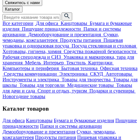
Свяжитесь с нами
Каталог
Все категории
Для офиса
Канцтовары
Бумага и бумажные
изделия
Пишущие принадлежности
Папки и системы
архивации
Демооборудование и презентация
Сумки,
чемоданы, кожгалантерея
Продукты питания
Пищевая
упаковка и одноразовая посуда
Посуда стеклянная и столовая
Хозтовары, гигиена, химия
Средства пожарной безопасности
Рабочая спецодежда и СИЗ
Упаковка и маркировка, тара для
хранения
Мебель
Интерьер
Текстиль
Картриджи
Компьютеры и периферия
Бытовая техника
Офисная техника
Средства коммуникации
Электроника
СКУД
Автотовары
Инструменты и электрика
Товары для творчества
Товары для
школы
Товары для торговли
Медицинские товары
Товары
для дачи и сада
Спорт и отдых, туризм
Подарки и сувениры
Новогодние товары
Каталог товаров
Для офиса
Канцтовары
Бумага и бумажные изделия
Пишущие
принадлежности
Папки и системы архивации
Демооборудование и презентация
Сумки, чемоданы,
кожгалантерея
Продукты питания
Пищевая упаковка и