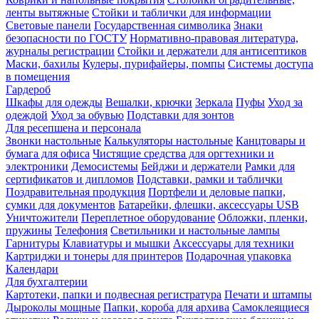
ленты вытяжные
Стойки и таблички для информации
Световые панели
Государственная символика
Знаки
безопасности по ГОСТУ
Нормативно-правовая литература,
журналы регистрации
Стойки и держатели для антисептиков
Маски, бахилы
Кулеры, пурифайеры, помпы
Системы доступа
в помещения
Гардероб
Шкафы для одежды
Вешалки, крючки
Зеркала
Пуфы
Уход за
одеждой
Уход за обувью
Подставки для зонтов
Для ресепшена и персонала
Звонки настольные
Калькуляторы настольные
Канцтовары и
бумага для офиса
Чистящие средства для оргтехники и
электроники
Демосистемы
Бейджи и держатели
Рамки для
сертификатов и дипломов
Подставки, рамки и таблички
Поздравительная продукция
Портфели и деловые папки,
сумки для документов
Батарейки, флешки, аксессуары USB
Уничтожители
Переплетное оборудование
Обложки, пленки,
пружины
Телефония
Светильники и настольные лампы
Гарнитуры
Клавиатуры и мышки
Аксессуары для техники
Картриджи и тонеры для принтеров
Подарочная упаковка
Календари
Для бухгалтерии
Картотеки, папки и подвесная регистратура
Печати и штампы
Дыроколы мощные
Папки, короба для архива
Самоклеящиеся