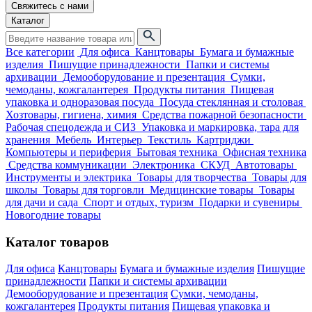
Свяжитесь с нами
Каталог
Все категории
Для офиса
Канцтовары
Бумага и бумажные
изделия
Пишущие принадлежности
Папки и системы
архивации
Демооборудование и презентация
Сумки,
чемоданы, кожгалантерея
Продукты питания
Пищевая
упаковка и одноразовая посуда
Посуда стеклянная и столовая
Хозтовары, гигиена, химия
Средства пожарной безопасности
Рабочая спецодежда и СИЗ
Упаковка и маркировка, тара для
хранения
Мебель
Интерьер
Текстиль
Картриджи
Компьютеры и периферия
Бытовая техника
Офисная техника
Средства коммуникации
Электроника
СКУД
Автотовары
Инструменты и электрика
Товары для творчества
Товары для
школы
Товары для торговли
Медицинские товары
Товары
для дачи и сада
Спорт и отдых, туризм
Подарки и сувениры
Новогодние товары
Каталог товаров
Для офиса
Канцтовары
Бумага и бумажные изделия
Пишущие
принадлежности
Папки и системы архивации
Демооборудование и презентация
Сумки, чемоданы,
кожгалантерея
Продукты питания
Пищевая упаковка и