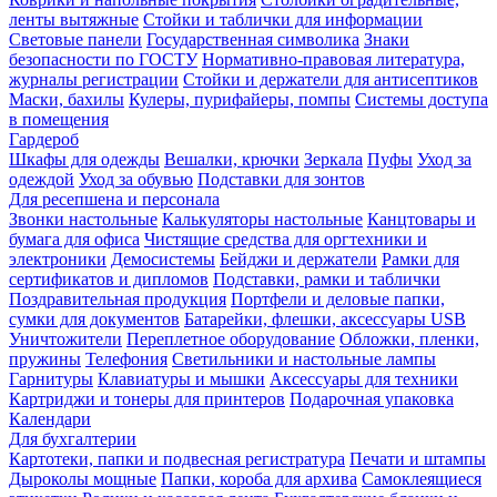
ленты вытяжные
Стойки и таблички для информации
Световые панели
Государственная символика
Знаки
безопасности по ГОСТУ
Нормативно-правовая литература,
журналы регистрации
Стойки и держатели для антисептиков
Маски, бахилы
Кулеры, пурифайеры, помпы
Системы доступа
в помещения
Гардероб
Шкафы для одежды
Вешалки, крючки
Зеркала
Пуфы
Уход за
одеждой
Уход за обувью
Подставки для зонтов
Для ресепшена и персонала
Звонки настольные
Калькуляторы настольные
Канцтовары и
бумага для офиса
Чистящие средства для оргтехники и
электроники
Демосистемы
Бейджи и держатели
Рамки для
сертификатов и дипломов
Подставки, рамки и таблички
Поздравительная продукция
Портфели и деловые папки,
сумки для документов
Батарейки, флешки, аксессуары USB
Уничтожители
Переплетное оборудование
Обложки, пленки,
пружины
Телефония
Светильники и настольные лампы
Гарнитуры
Клавиатуры и мышки
Аксессуары для техники
Картриджи и тонеры для принтеров
Подарочная упаковка
Календари
Для бухгалтерии
Картотеки, папки и подвесная регистратура
Печати и штампы
Дыроколы мощные
Папки, короба для архива
Самоклеящиеся