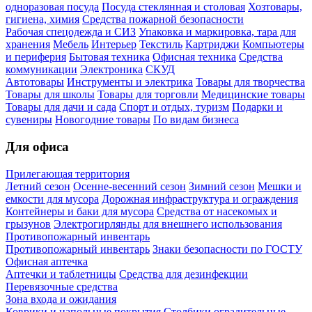
одноразовая посуда
Посуда стеклянная и столовая
Хозтовары,
гигиена, химия
Средства пожарной безопасности
Рабочая спецодежда и СИЗ
Упаковка и маркировка, тара для
хранения
Мебель
Интерьер
Текстиль
Картриджи
Компьютеры
и периферия
Бытовая техника
Офисная техника
Средства
коммуникации
Электроника
СКУД
Автотовары
Инструменты и электрика
Товары для творчества
Товары для школы
Товары для торговли
Медицинские товары
Товары для дачи и сада
Спорт и отдых, туризм
Подарки и
сувениры
Новогодние товары
По видам бизнеса
Для офиса
Прилегающая территория
Летний сезон
Осенне-весенний сезон
Зимний сезон
Мешки и
емкости для мусора
Дорожная инфраструктура и ограждения
Контейнеры и баки для мусора
Средства от насекомых и
грызунов
Электрогирлянды для внешнего использования
Противопожарный инвентарь
Противопожарный инвентарь
Знаки безопасности по ГОСТУ
Офисная аптечка
Аптечки и таблетницы
Средства для дезинфекции
Перевязочные средства
Зона входа и ожидания
Коврики и напольные покрытия
Столбики оградительные,