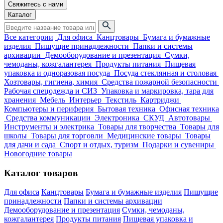
Свяжитесь с нами
Каталог
Все категории
Для офиса
Канцтовары
Бумага и бумажные
изделия
Пишущие принадлежности
Папки и системы
архивации
Демооборудование и презентация
Сумки,
чемоданы, кожгалантерея
Продукты питания
Пищевая
упаковка и одноразовая посуда
Посуда стеклянная и столовая
Хозтовары, гигиена, химия
Средства пожарной безопасности
Рабочая спецодежда и СИЗ
Упаковка и маркировка, тара для
хранения
Мебель
Интерьер
Текстиль
Картриджи
Компьютеры и периферия
Бытовая техника
Офисная техника
Средства коммуникации
Электроника
СКУД
Автотовары
Инструменты и электрика
Товары для творчества
Товары для
школы
Товары для торговли
Медицинские товары
Товары
для дачи и сада
Спорт и отдых, туризм
Подарки и сувениры
Новогодние товары
Каталог товаров
Для офиса
Канцтовары
Бумага и бумажные изделия
Пишущие
принадлежности
Папки и системы архивации
Демооборудование и презентация
Сумки, чемоданы,
кожгалантерея
Продукты питания
Пищевая упаковка и