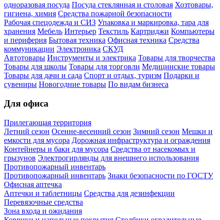
одноразовая посуда
Посуда стеклянная и столовая
Хозтовары,
гигиена, химия
Средства пожарной безопасности
Рабочая спецодежда и СИЗ
Упаковка и маркировка, тара для
хранения
Мебель
Интерьер
Текстиль
Картриджи
Компьютеры
и периферия
Бытовая техника
Офисная техника
Средства
коммуникации
Электроника
СКУД
Автотовары
Инструменты и электрика
Товары для творчества
Товары для школы
Товары для торговли
Медицинские товары
Товары для дачи и сада
Спорт и отдых, туризм
Подарки и
сувениры
Новогодние товары
По видам бизнеса
Для офиса
Прилегающая территория
Летний сезон
Осенне-весенний сезон
Зимний сезон
Мешки и
емкости для мусора
Дорожная инфраструктура и ограждения
Контейнеры и баки для мусора
Средства от насекомых и
грызунов
Электрогирлянды для внешнего использования
Противопожарный инвентарь
Противопожарный инвентарь
Знаки безопасности по ГОСТУ
Офисная аптечка
Аптечки и таблетницы
Средства для дезинфекции
Перевязочные средства
Зона входа и ожидания
Коврики и напольные покрытия
Столбики оградительные,