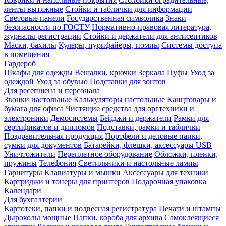
ленты вытяжные
Стойки и таблички для информации
Световые панели
Государственная символика
Знаки
безопасности по ГОСТУ
Нормативно-правовая литература,
журналы регистрации
Стойки и держатели для антисептиков
Маски, бахилы
Кулеры, пурифайеры, помпы
Системы доступа
в помещения
Гардероб
Шкафы для одежды
Вешалки, крючки
Зеркала
Пуфы
Уход за
одеждой
Уход за обувью
Подставки для зонтов
Для ресепшена и персонала
Звонки настольные
Калькуляторы настольные
Канцтовары и
бумага для офиса
Чистящие средства для оргтехники и
электроники
Демосистемы
Бейджи и держатели
Рамки для
сертификатов и дипломов
Подставки, рамки и таблички
Поздравительная продукция
Портфели и деловые папки,
сумки для документов
Батарейки, флешки, аксессуары USB
Уничтожители
Переплетное оборудование
Обложки, пленки,
пружины
Телефония
Светильники и настольные лампы
Гарнитуры
Клавиатуры и мышки
Аксессуары для техники
Картриджи и тонеры для принтеров
Подарочная упаковка
Календари
Для бухгалтерии
Картотеки, папки и подвесная регистратура
Печати и штампы
Дыроколы мощные
Папки, короба для архива
Самоклеящиеся