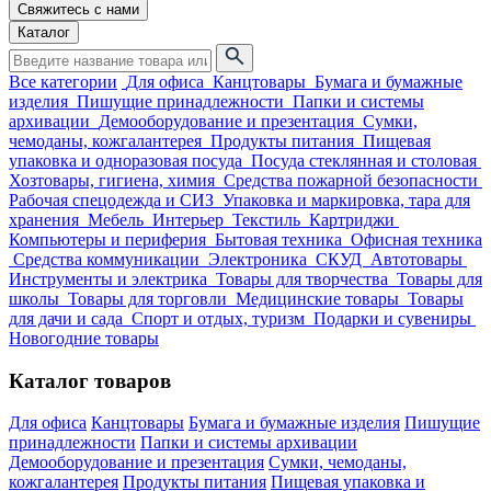
Свяжитесь с нами
Каталог
Все категории
Для офиса
Канцтовары
Бумага и бумажные
изделия
Пишущие принадлежности
Папки и системы
архивации
Демооборудование и презентация
Сумки,
чемоданы, кожгалантерея
Продукты питания
Пищевая
упаковка и одноразовая посуда
Посуда стеклянная и столовая
Хозтовары, гигиена, химия
Средства пожарной безопасности
Рабочая спецодежда и СИЗ
Упаковка и маркировка, тара для
хранения
Мебель
Интерьер
Текстиль
Картриджи
Компьютеры и периферия
Бытовая техника
Офисная техника
Средства коммуникации
Электроника
СКУД
Автотовары
Инструменты и электрика
Товары для творчества
Товары для
школы
Товары для торговли
Медицинские товары
Товары
для дачи и сада
Спорт и отдых, туризм
Подарки и сувениры
Новогодние товары
Каталог товаров
Для офиса
Канцтовары
Бумага и бумажные изделия
Пишущие
принадлежности
Папки и системы архивации
Демооборудование и презентация
Сумки, чемоданы,
кожгалантерея
Продукты питания
Пищевая упаковка и