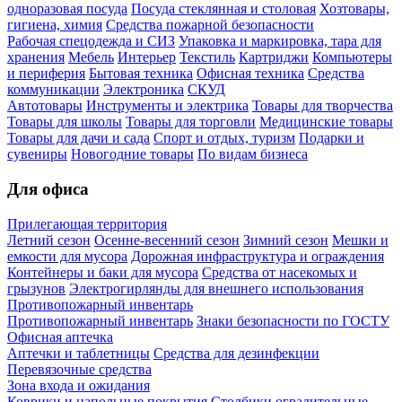
одноразовая посуда
Посуда стеклянная и столовая
Хозтовары,
гигиена, химия
Средства пожарной безопасности
Рабочая спецодежда и СИЗ
Упаковка и маркировка, тара для
хранения
Мебель
Интерьер
Текстиль
Картриджи
Компьютеры
и периферия
Бытовая техника
Офисная техника
Средства
коммуникации
Электроника
СКУД
Автотовары
Инструменты и электрика
Товары для творчества
Товары для школы
Товары для торговли
Медицинские товары
Товары для дачи и сада
Спорт и отдых, туризм
Подарки и
сувениры
Новогодние товары
По видам бизнеса
Для офиса
Прилегающая территория
Летний сезон
Осенне-весенний сезон
Зимний сезон
Мешки и
емкости для мусора
Дорожная инфраструктура и ограждения
Контейнеры и баки для мусора
Средства от насекомых и
грызунов
Электрогирлянды для внешнего использования
Противопожарный инвентарь
Противопожарный инвентарь
Знаки безопасности по ГОСТУ
Офисная аптечка
Аптечки и таблетницы
Средства для дезинфекции
Перевязочные средства
Зона входа и ожидания
Коврики и напольные покрытия
Столбики оградительные,