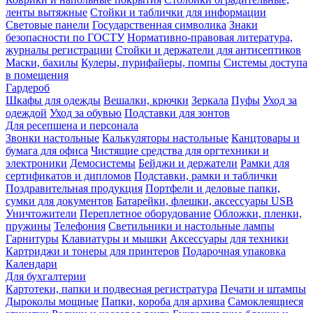
ленты вытяжные
Стойки и таблички для информации
Световые панели
Государственная символика
Знаки
безопасности по ГОСТУ
Нормативно-правовая литература,
журналы регистрации
Стойки и держатели для антисептиков
Маски, бахилы
Кулеры, пурифайеры, помпы
Системы доступа
в помещения
Гардероб
Шкафы для одежды
Вешалки, крючки
Зеркала
Пуфы
Уход за
одеждой
Уход за обувью
Подставки для зонтов
Для ресепшена и персонала
Звонки настольные
Калькуляторы настольные
Канцтовары и
бумага для офиса
Чистящие средства для оргтехники и
электроники
Демосистемы
Бейджи и держатели
Рамки для
сертификатов и дипломов
Подставки, рамки и таблички
Поздравительная продукция
Портфели и деловые папки,
сумки для документов
Батарейки, флешки, аксессуары USB
Уничтожители
Переплетное оборудование
Обложки, пленки,
пружины
Телефония
Светильники и настольные лампы
Гарнитуры
Клавиатуры и мышки
Аксессуары для техники
Картриджи и тонеры для принтеров
Подарочная упаковка
Календари
Для бухгалтерии
Картотеки, папки и подвесная регистратура
Печати и штампы
Дыроколы мощные
Папки, короба для архива
Самоклеящиеся