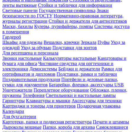
ленты вытяжные
Стойки и таблички для информации
Световые панели
Государственная символика
Знаки
безопасности по ГОСТУ
Нормативно-правовая литература,
журналы регистрации
Стойки и держатели для антисептиков
Маски, бахилы
Кулеры, пурифайеры, помпы
Системы доступа
в помещения
Гардероб
Шкафы для одежды
Вешалки, крючки
Зеркала
Пуфы
Уход за
одеждой
Уход за обувью
Подставки для зонтов
Для ресепшена и персонала
Звонки настольные
Калькуляторы настольные
Канцтовары и
бумага для офиса
Чистящие средства для оргтехники и
электроники
Демосистемы
Бейджи и держатели
Рамки для
сертификатов и дипломов
Подставки, рамки и таблички
Поздравительная продукция
Портфели и деловые папки,
сумки для документов
Батарейки, флешки, аксессуары USB
Уничтожители
Переплетное оборудование
Обложки, пленки,
пружины
Телефония
Светильники и настольные лампы
Гарнитуры
Клавиатуры и мышки
Аксессуары для техники
Картриджи и тонеры для принтеров
Подарочная упаковка
Календари
Для бухгалтерии
Картотеки, папки и подвесная регистратура
Печати и штампы
Дыроколы мощные
Папки, короба для архива
Самоклеящиеся