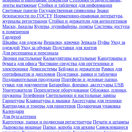
ленты вытяжные
Стойки и таблички для информации
Световые панели
Государственная символика
Знаки
безопасности по ГОСТУ
Нормативно-правовая литература,
журналы регистрации
Стойки и держатели для антисептиков
Маски, бахилы
Кулеры, пурифайеры, помпы
Системы доступа
в помещения
Гардероб
Шкафы для одежды
Вешалки, крючки
Зеркала
Пуфы
Уход за
одеждой
Уход за обувью
Подставки для зонтов
Для ресепшена и персонала
Звонки настольные
Калькуляторы настольные
Канцтовары и
бумага для офиса
Чистящие средства для оргтехники и
электроники
Демосистемы
Бейджи и держатели
Рамки для
сертификатов и дипломов
Подставки, рамки и таблички
Поздравительная продукция
Портфели и деловые папки,
сумки для документов
Батарейки, флешки, аксессуары USB
Уничтожители
Переплетное оборудование
Обложки, пленки,
пружины
Телефония
Светильники и настольные лампы
Гарнитуры
Клавиатуры и мышки
Аксессуары для техники
Картриджи и тонеры для принтеров
Подарочная упаковка
Календари
Для бухгалтерии
Картотеки, папки и подвесная регистратура
Печати и штампы
Дыроколы мощные
Папки, короба для архива
Самоклеящиеся