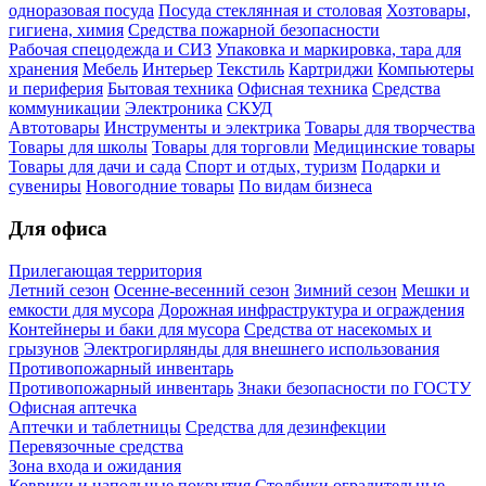
одноразовая посуда
Посуда стеклянная и столовая
Хозтовары,
гигиена, химия
Средства пожарной безопасности
Рабочая спецодежда и СИЗ
Упаковка и маркировка, тара для
хранения
Мебель
Интерьер
Текстиль
Картриджи
Компьютеры
и периферия
Бытовая техника
Офисная техника
Средства
коммуникации
Электроника
СКУД
Автотовары
Инструменты и электрика
Товары для творчества
Товары для школы
Товары для торговли
Медицинские товары
Товары для дачи и сада
Спорт и отдых, туризм
Подарки и
сувениры
Новогодние товары
По видам бизнеса
Для офиса
Прилегающая территория
Летний сезон
Осенне-весенний сезон
Зимний сезон
Мешки и
емкости для мусора
Дорожная инфраструктура и ограждения
Контейнеры и баки для мусора
Средства от насекомых и
грызунов
Электрогирлянды для внешнего использования
Противопожарный инвентарь
Противопожарный инвентарь
Знаки безопасности по ГОСТУ
Офисная аптечка
Аптечки и таблетницы
Средства для дезинфекции
Перевязочные средства
Зона входа и ожидания
Коврики и напольные покрытия
Столбики оградительные,