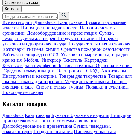
Свяжитесь с нами
Каталог
Все категории
Для офиса
Канцтовары
Бумага и бумажные
изделия
Пишущие принадлежности
Папки и системы
архивации
Демооборудование и презентация
Сумки,
чемоданы, кожгалантерея
Продукты питания
Пищевая
упаковка и одноразовая посуда
Посуда стеклянная и столовая
Хозтовары, гигиена, химия
Средства пожарной безопасности
Рабочая спецодежда и СИЗ
Упаковка и маркировка, тара для
хранения
Мебель
Интерьер
Текстиль
Картриджи
Компьютеры и периферия
Бытовая техника
Офисная техника
Средства коммуникации
Электроника
СКУД
Автотовары
Инструменты и электрика
Товары для творчества
Товары для
школы
Товары для торговли
Медицинские товары
Товары
для дачи и сада
Спорт и отдых, туризм
Подарки и сувениры
Новогодние товары
Каталог товаров
Для офиса
Канцтовары
Бумага и бумажные изделия
Пишущие
принадлежности
Папки и системы архивации
Демооборудование и презентация
Сумки, чемоданы,
кожгалантерея
Продукты питания
Пищевая упаковка и