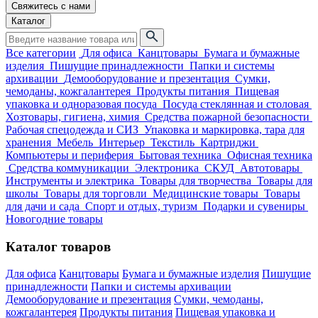
Свяжитесь с нами
Каталог
Все категории
Для офиса
Канцтовары
Бумага и бумажные
изделия
Пишущие принадлежности
Папки и системы
архивации
Демооборудование и презентация
Сумки,
чемоданы, кожгалантерея
Продукты питания
Пищевая
упаковка и одноразовая посуда
Посуда стеклянная и столовая
Хозтовары, гигиена, химия
Средства пожарной безопасности
Рабочая спецодежда и СИЗ
Упаковка и маркировка, тара для
хранения
Мебель
Интерьер
Текстиль
Картриджи
Компьютеры и периферия
Бытовая техника
Офисная техника
Средства коммуникации
Электроника
СКУД
Автотовары
Инструменты и электрика
Товары для творчества
Товары для
школы
Товары для торговли
Медицинские товары
Товары
для дачи и сада
Спорт и отдых, туризм
Подарки и сувениры
Новогодние товары
Каталог товаров
Для офиса
Канцтовары
Бумага и бумажные изделия
Пишущие
принадлежности
Папки и системы архивации
Демооборудование и презентация
Сумки, чемоданы,
кожгалантерея
Продукты питания
Пищевая упаковка и