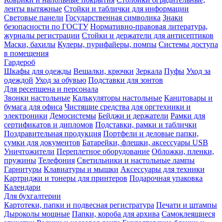
ленты вытяжные
Стойки и таблички для информации
Световые панели
Государственная символика
Знаки
безопасности по ГОСТУ
Нормативно-правовая литература,
журналы регистрации
Стойки и держатели для антисептиков
Маски, бахилы
Кулеры, пурифайеры, помпы
Системы доступа
в помещения
Гардероб
Шкафы для одежды
Вешалки, крючки
Зеркала
Пуфы
Уход за
одеждой
Уход за обувью
Подставки для зонтов
Для ресепшена и персонала
Звонки настольные
Калькуляторы настольные
Канцтовары и
бумага для офиса
Чистящие средства для оргтехники и
электроники
Демосистемы
Бейджи и держатели
Рамки для
сертификатов и дипломов
Подставки, рамки и таблички
Поздравительная продукция
Портфели и деловые папки,
сумки для документов
Батарейки, флешки, аксессуары USB
Уничтожители
Переплетное оборудование
Обложки, пленки,
пружины
Телефония
Светильники и настольные лампы
Гарнитуры
Клавиатуры и мышки
Аксессуары для техники
Картриджи и тонеры для принтеров
Подарочная упаковка
Календари
Для бухгалтерии
Картотеки, папки и подвесная регистратура
Печати и штампы
Дыроколы мощные
Папки, короба для архива
Самоклеящиеся