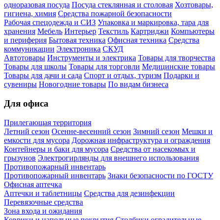
одноразовая посуда
Посуда стеклянная и столовая
Хозтовары,
гигиена, химия
Средства пожарной безопасности
Рабочая спецодежда и СИЗ
Упаковка и маркировка, тара для
хранения
Мебель
Интерьер
Текстиль
Картриджи
Компьютеры
и периферия
Бытовая техника
Офисная техника
Средства
коммуникации
Электроника
СКУД
Автотовары
Инструменты и электрика
Товары для творчества
Товары для школы
Товары для торговли
Медицинские товары
Товары для дачи и сада
Спорт и отдых, туризм
Подарки и
сувениры
Новогодние товары
По видам бизнеса
Для офиса
Прилегающая территория
Летний сезон
Осенне-весенний сезон
Зимний сезон
Мешки и
емкости для мусора
Дорожная инфраструктура и ограждения
Контейнеры и баки для мусора
Средства от насекомых и
грызунов
Электрогирлянды для внешнего использования
Противопожарный инвентарь
Противопожарный инвентарь
Знаки безопасности по ГОСТУ
Офисная аптечка
Аптечки и таблетницы
Средства для дезинфекции
Перевязочные средства
Зона входа и ожидания
Коврики и напольные покрытия
Столбики оградительные,