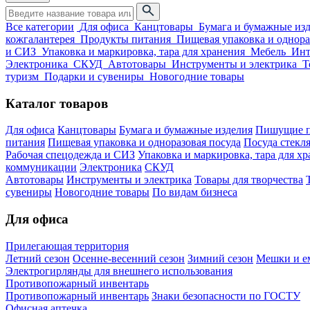
Все категории
Для офиса
Канцтовары
Бумага и бумажные из
кожгалантерея
Продукты питания
Пищевая упаковка и однора
и СИЗ
Упаковка и маркировка, тара для хранения
Мебель
Инт
Электроника
СКУД
Автотовары
Инструменты и электрика
Т
туризм
Подарки и сувениры
Новогодние товары
Каталог товаров
Для офиса
Канцтовары
Бумага и бумажные изделия
Пишущие п
питания
Пищевая упаковка и одноразовая посуда
Посуда стекля
Рабочая спецодежда и СИЗ
Упаковка и маркировка, тара для х
коммуникации
Электроника
СКУД
Автотовары
Инструменты и электрика
Товары для творчества
сувениры
Новогодние товары
По видам бизнеса
Для офиса
Прилегающая территория
Летний сезон
Осенне-весенний сезон
Зимний сезон
Мешки и ем
Электрогирлянды для внешнего использования
Противопожарный инвентарь
Противопожарный инвентарь
Знаки безопасности по ГОСТУ
Офисная аптечка