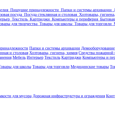
делия
Пишущие принадлежности
Папки и системы архивации
зовая посуда
Посуда стеклянная и столовая
Хозтовары, гигиена
ерьер
Текстиль
Картриджи
Компьютеры и периферия
Бытовая
овары для творчества
Товары для школы
Товары для торговли
ринадлежности
Папки и системы архивации
Демооборудование
нная и столовая
Хозтовары, гигиена, химия
Средства пожарной 
ранения
Мебель
Интерьер
Текстиль
Картриджи
Компьютеры и пе
Товары для школы
Товары для торговли
Медицинские товары
То
кости для мусора
Дорожная инфраструктура и ограждения
Конт