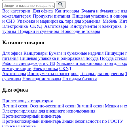
Все категории
Для офиса
Канцтовары
Бумага и бумажные из
кожгалантерея
Продукты питания
Пищевая упаковка и однора
и СИЗ
Упаковка и маркировка, тара для хранения
Мебель
Инт
Электроника
СКУД
Автотовары
Инструменты и электрика
Т
туризм
Подарки и сувениры
Новогодние товары
Каталог товаров
Для офиса
Канцтовары
Бумага и бумажные изделия
Пишущие п
питания
Пищевая упаковка и одноразовая посуда
Посуда стекля
Рабочая спецодежда и СИЗ
Упаковка и маркировка, тара для х
коммуникации
Электроника
СКУД
Автотовары
Инструменты и электрика
Товары для творчества
сувениры
Новогодние товары
По видам бизнеса
Для офиса
Прилегающая территория
Летний сезон
Осенне-весенний сезон
Зимний сезон
Мешки и ем
Электрогирлянды для внешнего использования
Противопожарный инвентарь
Противопожарный инвентарь
Знаки безопасности по ГОСТУ
Офисная аптечка