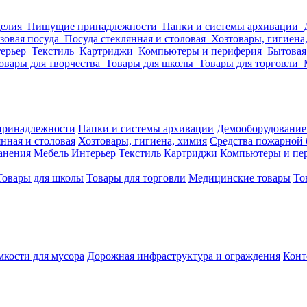
делия
Пишущие принадлежности
Папки и системы архивации
зовая посуда
Посуда стеклянная и столовая
Хозтовары, гигиена
ерьер
Текстиль
Картриджи
Компьютеры и периферия
Бытовая
овары для творчества
Товары для школы
Товары для торговли
ринадлежности
Папки и системы архивации
Демооборудование
нная и столовая
Хозтовары, гигиена, химия
Средства пожарной 
ранения
Мебель
Интерьер
Текстиль
Картриджи
Компьютеры и пе
Товары для школы
Товары для торговли
Медицинские товары
То
кости для мусора
Дорожная инфраструктура и ограждения
Конт